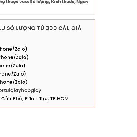
hụ thuộc vào: Số lượng, Kích thước, Ngày
U SỐ LƯỢNG TỪ 300 CÁI. GIÁ
hone/Zalo)
hone/Zalo)
one/Zalo)
hone/Zalo)
hone/Zalo)
ortuigiayhopgiay
Cửu Phú, P.Tân Tạo, TP.HCM