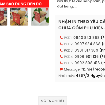
Giá thực tế của sản phẩm, p
đặt hàng, ...
NHẬN IN THEO YÊU CẦ
CHƯA GỒM PHỤ KIỆN.
PKD1:
0943 843 868
(P
PKD2:
0907 934 868
(P
PKD3:
0901 817 369
(Ph
PKD4:
0906 901 136
(P
PKD5:
0902 898 418
(P
Message:
fb.me/recol
Nhà máy:
4367/2 Nguyễn 
MÔ TẢ CHI TIẾT