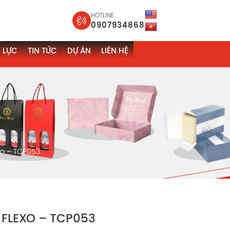
HOTLINE
0907934868
 LỰC
TIN TỨC
DỰ ÁN
LIÊN HỆ
xo – TCP053
FLEXO – TCP053