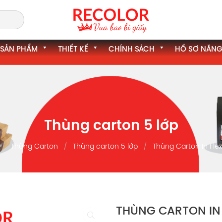
SẢN PHẨM
THIẾT KẾ
CHÍNH SÁCH
HỒ SƠ NĂNG
Thùng carton 5 lớp
Thùng Carton
Thùng carton 5 lớp
Thùng Carton In Fle
THÙNG CARTON IN 