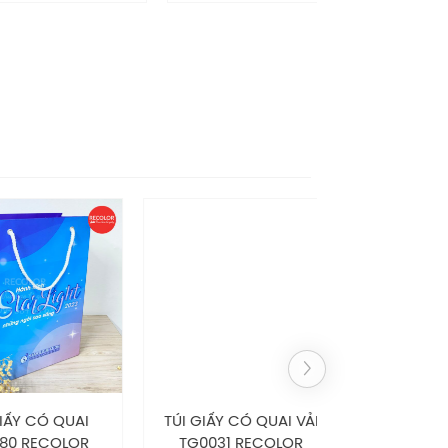
 CÓ QUAI
TÚI GIẤY CÓ QUAI VẢI
TÚI GIẤY C
RECOLOR
TG0031 RECOLOR
TG0087 RE