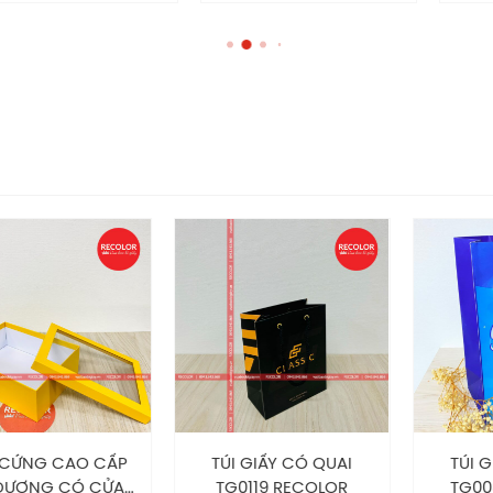
10*14 (thùng 3 lớp)
u chuẩn
màu
G CAO CẤP
TÚI GIẤY CÓ QUAI
TÚI GIẤY
NG CÓ CỬA
TG0119 RECOLOR
TG0080 