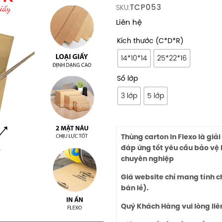
TCP053
SKU:
Liên hệ
Kích thước (C*D*R)
14*10*14
25*22*16
Số lớp
3 lớp
5 lớp
Thùng carton In Flexo là giả
đáp ứng tốt yêu cầu bảo vệ 
chuyên nghiệp
Giá website chỉ mang tính 
bán lẻ).
Quý Khách Hàng vui lòng liê