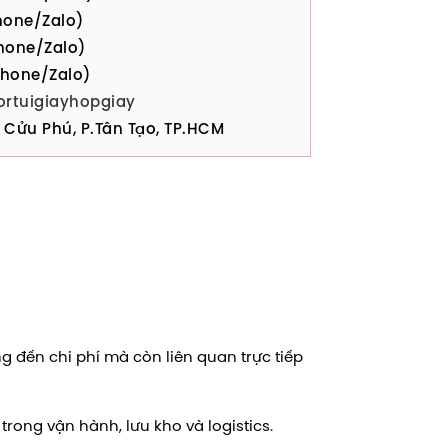
one/Zalo)
hone/Zalo)
hone/Zalo)
ortuigiayhopgiay
Cửu Phú, P.Tân Tạo, TP.HCM
g đến chi phí mà còn liên quan trực tiếp
rong vận hành, lưu kho và logistics.