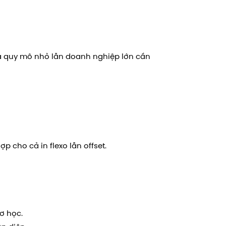
cả quy mô nhỏ lẫn doanh nghiệp lớn cần
 cho cả in flexo lẫn offset.
ơ học.