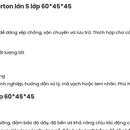
ton lớn 5 lớp
60*45*45
dễ dàng xếp chồng, vận chuyển và lưu trữ. Thích hợp cho 
ất lượng tốt
ống
anh nghiệp, hướng dẫn xử lý, mã vạch hoặc tem nhãn. Phù hợp
ớp
60*45*45
lưỡng, đảm bảo độ dày, độ bền và khả năng chịu tác động c