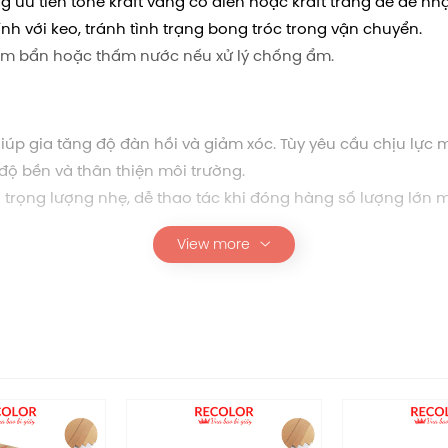
 ưu tiên tone kraft vàng cổ điển hoặc kraft trắng để dễ nhậ
 với keo, tránh tình trạng bong tróc trong vận chuyển.
bám bẩn hoặc thấm nước nếu xử lý chống ẩm.
giúp gia tăng độ đàn hồi và giảm xóc. Tùy yêu cầu chịu lực
ộ bền và thân thiện môi trường.
 trọng lượng nhẹ, dễ thao tác khi đóng hàng số lượng lớn 
View more
ớn 5 lớp
60*45*45
dạng sản phẩm như đồ nội thất nhỏ, phụ kiện, quà tặng do
n tem mác, giúp quá trình kiểm kê và phân phối diễn ra nhan