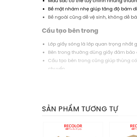
Màu sắc có thể tùy chỉnh nhưng thường
Bề mặt nhám nhẹ giúp tăng độ bám dính
Bề ngoài cũng dễ vệ sinh, không dễ 
Cấu tạo bên trong
Lớp giấy sóng là lớp quan trọng nhất 
Bên trong thường dùng giấy đảm bảo đ
Cấu tạo bên trong cũng giúp thùng có
chuyển.
Tính ứng dụng thùng carton l
Trong đóng gói hàng hóa
SẢN PHẨM TƯƠNG TỰ
Thùng carton phù hợp để đóng gói đa 
áo…
Thiết kế chắc chắn, dễ xếp lớp, dễ dá