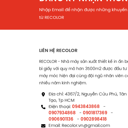
Nhập Email để nhận được những khuyến
từ RECOLOR
LIÊN HỆ RECOLOR
RECOLOR - Nhà máy sản xuất thiết kế in ấn 
bì giấy với quy mô hơn 3500m2 được đầu tư
máy móc hiện đại cùng đội ngũ nhân viên c
nhiều năm kinh nghiệm.
Địa chỉ: 4367/2, Nguyễn Cửu Phú, Tân
Tạo, Tp HCM
Điện thoại:
0943843868
-
0907934868
-
0901817369
-
0906901136
-
0902898418
Email:
Recolor.vn@gmail.com