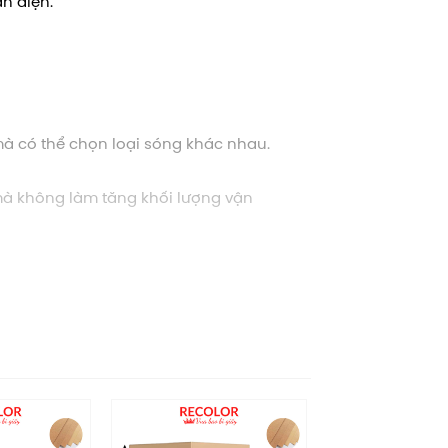
n diện.
 mà có thể chọn loại sóng khác nhau.
mà không làm tăng khối lượng vận
anh nghiệp, đồ gia dụng, sách vở, quần
h chóng, chính xác.