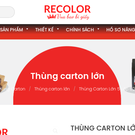
SẢN PHẨM
THIẾT KẾ
CHÍNH SÁCH
HỒ SƠ NĂNG
Thùng carton lớn
hùng Carton
Thùng carton lớn
Thùng Carton Lớn 5 Lớp 6
THÙNG CARTON LỚ