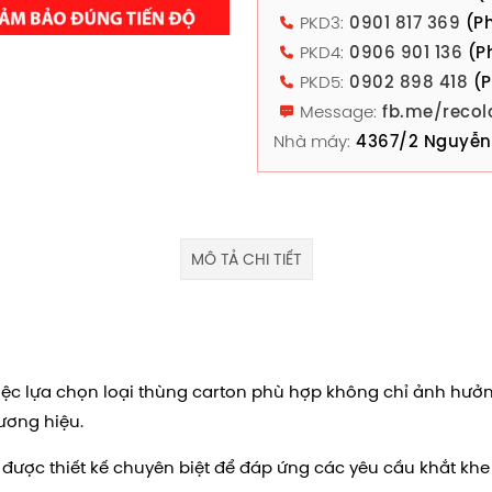
PKD3:
0901 817 369
(Ph
PKD4:
0906 901 136
(P
PKD5:
0902 898 418
(P
Message:
fb.me/recol
Nhà máy:
4367/2 Nguyễn 
MÔ TẢ CHI TIẾT
iệc lựa chọn loại thùng carton phù hợp không chỉ ảnh hưởn
ương hiệu.
được thiết kế chuyên biệt để đáp ứng các yêu cầu khắt khe t