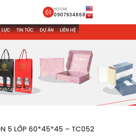
HOTLINE
0907934868
 LỰC
TIN TỨC
DỰ ÁN
LIÊN HỆ
0*45*45 – TC052
N 5 LỚP 60*45*45 – TC052