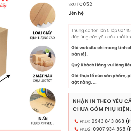
TC052
SKU:
Liên hệ
Thùng carton lớn 5 lớp
60*45
đáp ứng các yêu cầu khắt khe 
Giá website chỉ mang tính 
bán lẻ).
Quý Khách Hàng vui lòng liê
Giá thực tế của sản phẩm, p
đặt hàng, ...
NHẬN IN THEO YÊU CẦ
CHƯA GỒM PHỤ KIỆN.
PKD1:
0943 843 868
(P
PKD2:
0907 934 868
(P