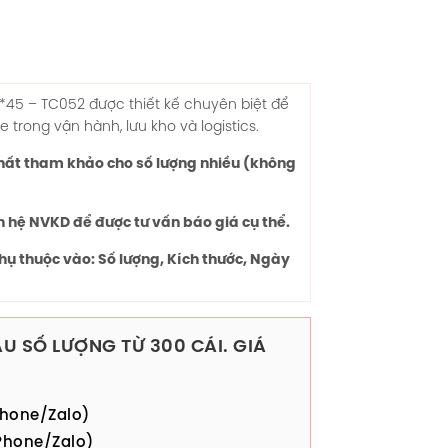
*45
– TC052 được thiết kế chuyên biệt để
trong vận hành, lưu kho và logistics.
chất tham khảo cho số lượng nhiều (không
n hệ NVKD để được tư vấn báo giá cụ thể.
hụ thuộc vào: Số lượng, Kích thước, Ngày
U SỐ LƯỢNG TỪ 300 CÁI. GIÁ
hone/Zalo)
hone/Zalo)