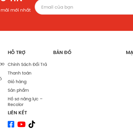
 mãi mới nhất
HỖ TRỢ
BẢN ĐỒ
MẠ
bao
Chính Sách Đổi Trả
Thanh toán
ó
Giỏ hàng
Sản phẩm
Hồ sơ năng lực –
Recolor
LIÊN KẾT