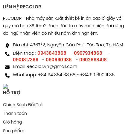
LIÊN HỆ RECOLOR
RECOLOR - Nhà máy sản xuất thiết kế in ấn bao bì giấy với
quy mô hơn 3500m2 được đầu tư máy móc hiện đại cùng
đội ngũ nhân viên có nhiều năm kinh nghiệm.
Địa chỉ: 4367/2, Nguyễn Cửu Phú, Tân Tạo, Tp HCM
Điện thoại:
0943843868
-
0907934868
-
0901817369
-
0906901136
-
0902898418
Email:
Recolor.vn@gmail.com
Whatsapp:
+84 94 384 38 68
-
+84 90 690 11 36
HỖ TRỢ
Chính Sách Đổi Trả
Thanh toán
Giỏ hàng
Sản phẩm