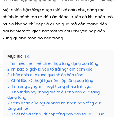
Một chiếc
hộp tầng
được thiết kế chỉn chu, sáng tạo
chính là cách tạo ra dấu ấn riêng, trước cả khi nhận mở
ra. Nó không chỉ đẹp và đựng quà mà còn mang đến
trải nghiệm thị giác bắt mắt và câu chuyện hấp dẫn
xung quanh món đồ bên trong.
Mục lục
ẩn
1
Tìm hiểu thêm về chiếc hộp tầng đựng quà tặng
2
Khi bao bì giấy là yếu tố trải nghiệm cảm xúc
3
Phân chia quà tặng qua chiếc hộp tầng
4
Chất liệu kỹ thuật tạo nên hộp tầng quà tặng
5
Tính ứng dụng linh hoạt trong nhiều lĩnh vực
6
Tính thẩm mỹ không thể thiếu cho hộp quà tặng
dạng tầng
7
Cảm nhận của người nhận khi nhận hộp tầng quà
tặng tinh tế
8
Thiết kế và sản xuất hộp tầng cao cấp tại RECOLOR