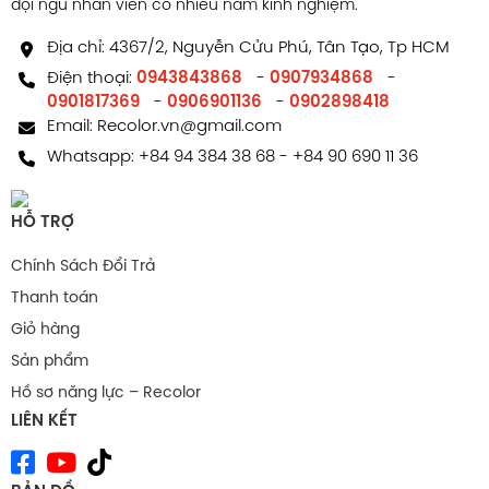
đội ngũ nhân viên có nhiều năm kinh nghiệm.
Địa chỉ: 4367/2, Nguyễn Cửu Phú, Tân Tạo, Tp HCM
Điện thoại:
0943843868
-
0907934868
-
0901817369
-
0906901136
-
0902898418
Email:
Recolor.vn@gmail.com
Whatsapp:
+84 94 384 38 68
-
+84 90 690 11 36
HỖ TRỢ
Chính Sách Đổi Trả
Thanh toán
Giỏ hàng
Sản phẩm
Hồ sơ năng lực – Recolor
LIÊN KẾT