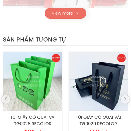
View more
SẢN PHẨM TƯƠNG TỰ
Túi giấy HS164
Chính sách hậu mãi
Tự hào là nhà máy chuyên sản xuất thiết kế in ấn bao bì
giấy 2000m2 với nhiều năm kinh nghiệm, trang thiết bị
hiện đại, đội ngũ nhân sự chuyên nghiệp trình độ tay
nghề cao và nhiệt huyết.
RECOLOR
đảm bảo luôn cung
cấp cho khách hàng các mẫu sản phẩm túi giấy, hộp
giấy chất lượng nhất. Đến với RECOLOR khách hàng sẽ
TÚI GIẤY CÓ QUAI VẢI
TÚI GIẤY CÓ QUAI VẢI
nhận được nhiều ưu đãi với các chính sách bao gồm:
TG0028 RECOLOR
TG0029 RECOLOR
MIỄN PHÍ tư vấn