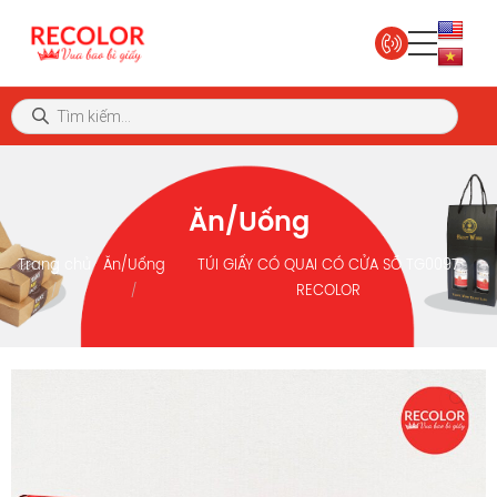
Ăn/Uống
Trang chủ
Ăn/Uống
TÚI GIẤY CÓ QUAI CÓ CỬA SỔ TG0097
RECOLOR