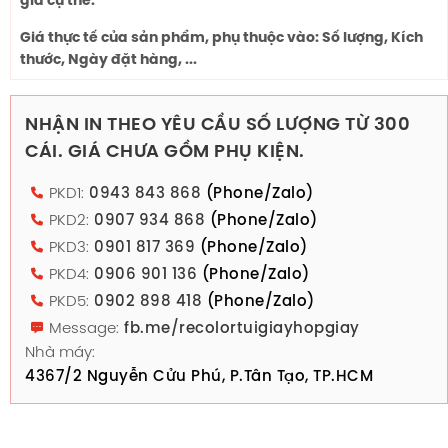
giá cụ thể.
Giá thực tế của sản phẩm, phụ thuộc vào: Số lượng, Kích
thước, Ngày đặt hàng, ...
NHẬN IN THEO YÊU CẦU SỐ LƯỢNG TỪ 300
CÁI. GIÁ CHƯA GỒM PHỤ KIỆN.
PKD1:
0943 843 868
(Phone/Zalo)
PKD2:
0907 934 868
(Phone/Zalo)
PKD3:
0901 817 369
(Phone/Zalo)
PKD4:
0906 901 136
(Phone/Zalo)
PKD5:
0902 898 418
(Phone/Zalo)
Message:
fb.me/recolortuigiayhopgiay
Nhà máy:
4367/2 Nguyễn Cửu Phú, P.Tân Tạo, TP.HCM