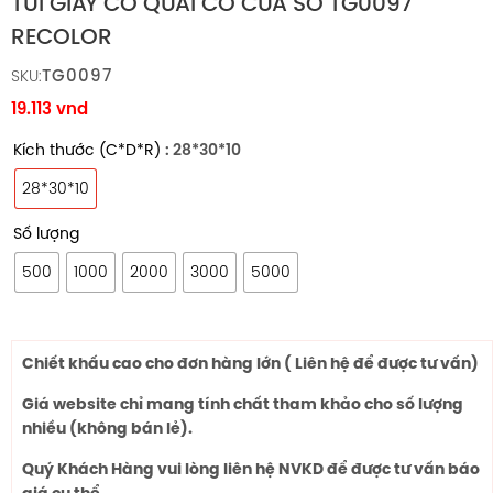
TÚI GIẤY CÓ QUAI CÓ CỬA SỔ TG0097
RECOLOR
TG0097
SKU:
19.113
vnd
Kích thước (C*D*R)
: 28*30*10
28*30*10
Số lượng
500
1000
2000
3000
5000
Chiết khấu cao cho đơn hàng lớn ( Liên hệ để được tư vấn)
Giá website chỉ mang tính chất tham khảo cho số lượng
nhiều (không bán lẻ).
Quý Khách Hàng vui lòng liên hệ NVKD để được tư vấn báo