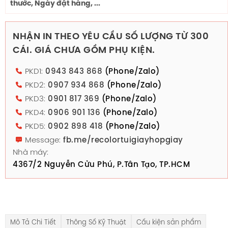
thước, Ngày đặt hàng, ...
NHẬN IN THEO YÊU CẦU SỐ LƯỢNG TỪ 300
CÁI. GIÁ CHƯA GỒM PHỤ KIỆN.
PKD1:
0943 843 868
(Phone/Zalo)
PKD2:
0907 934 868
(Phone/Zalo)
PKD3:
0901 817 369
(Phone/Zalo)
PKD4:
0906 901 136
(Phone/Zalo)
PKD5:
0902 898 418
(Phone/Zalo)
Message:
fb.me/recolortuigiayhopgiay
Nhà máy:
4367/2 Nguyễn Cửu Phú, P.Tân Tạo, TP.HCM
Mô Tả Chi Tiết
Thông Số Kỹ Thuật
Cấu kiện sản phẩm