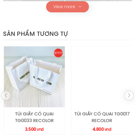
View more
Túi giấy HS092
SẢN PHẨM TƯƠNG TỰ
Thông Số Kỹ Thuật
Chi tiết
Mô tả
HS092
Mã sản phẩm
Túi hình vuông
Kiểu dáng
Quai
Quai vải
TÚI GIẤY CÓ QUAI
TÚI GIẤY CÓ QUAI TG0017
Chất liệu
TG0033 RECOLOR
RECOLOR
Túi
Giấy Ivory 210
3.500
4.800
vnd
vnd
12x6x12cm (DxRxC)