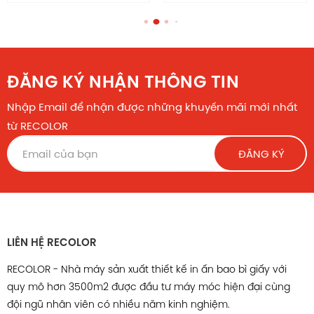
ĐĂNG KÝ NHẬN THÔNG TIN
Nhập Email để nhận được những khuyến mãi mới nhất
từ RECOLOR
ĐĂNG KÝ
Túi giấy HS092
Chính sách hậu mãi
LIÊN HỆ RECOLOR
RECOLOR - Nhà máy sản xuất thiết kế in ấn bao bì giấy với
Tự hào là nhà máy chuyên sản xuất thiết kế in ấn bao bì
quy mô hơn 3500m2 được đầu tư máy móc hiện đại cùng
giấy 2000m2 với nhiều năm kinh nghiệm, trang thiết bị
đội ngũ nhân viên có nhiều năm kinh nghiệm.