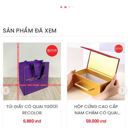
Kích thước
(Nhận theo yêu cầu)
3 – 5kg
Chịu nặng
SẢN PHẨM ĐÃ XEM
Màu sắc đa dạng
Màu sắc
(Nhận theo yêu cầu)
MÀU SẮC
Thương hiệu
Cấu kiện sản phẩm
TÚI GIẤY CÓ QUAI TG0131
HỘP CỨNG CAO CẤP
RECOLOR
NAM CHÂM CÓ QUAI
XÁCH HC0031 RECOLOR
6.880
59.000
vnd
vnd