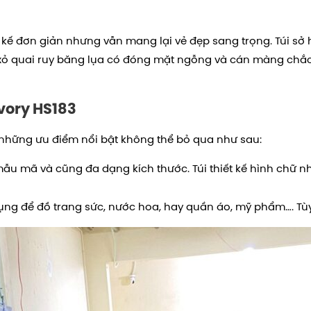
 kế đơn giản nhưng vẫn mang lại vẻ đẹp sang trọng. Túi sở
ry xỏ quai ruy băng lụa có đóng mặt ngỗng và cán màng ch
Ivory HS183
những ưu điểm nổi bật không thể bỏ qua như sau:
u mẫu mã và cũng đa dạng kích thước. Túi thiết kế hình chữ 
 dụng để đồ trang sức, nước hoa, hay quần áo, mỹ phẩm…. 