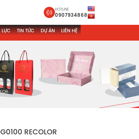
HOTLINE
0907934868
 LỰC
TIN TỨC
DỰ ÁN
LIÊN HỆ
OLOR
 TG0100 RECOLOR