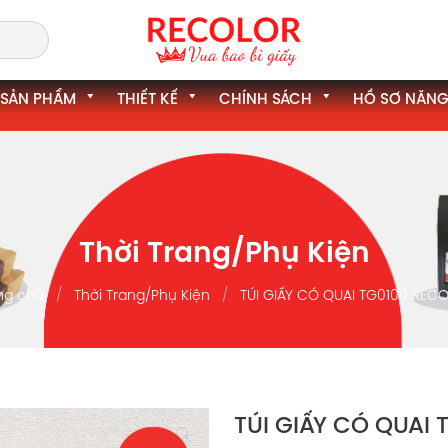
SẢN PHẨM
THIẾT KẾ
CHÍNH SÁCH
HỒ SƠ NĂNG
Thời Trang/Phụ Kiện
ng chủ
Thời Trang/Phụ Kiện
TÚI GIẤY CÓ QUAI TG0100 REC
TÚI GIẤY CÓ QUAI