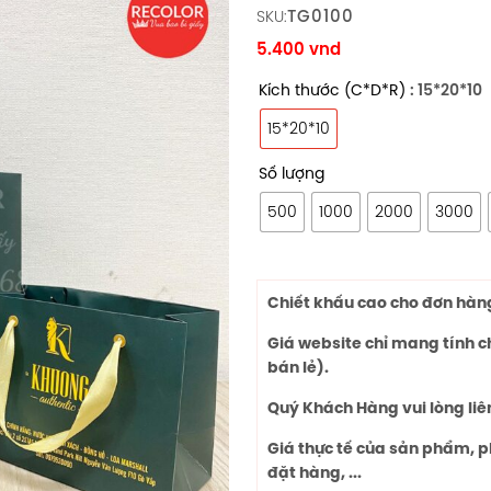
TG0100
SKU:
5.400
vnd
Kích thước (C*D*R)
: 15*20*10
15*20*10
Số lượng
500
1000
2000
3000
Chiết khấu cao cho đơn hàng 
Giá website chỉ mang tính 
bán lẻ).
Quý Khách Hàng vui lòng liê
Giá thực tế của sản phẩm, p
đặt hàng, ...