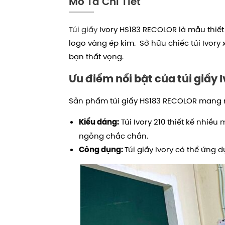
Mô Tả Chi Tiết
Túi giấy
Ivory HS183 RECOLOR là mẫu thiết
logo vàng ép kim. Sở hữu chiếc túi Ivo
bạn thất vọng.
Ưu điểm nổi bật của túi giấy 
Sản phẩm túi giấy HS183 RECOLOR mang 
Túi Ivory 210 thiết kế nhiề
Kiểu dáng:
ngỗng chắc chắn.
Túi giấy Ivory có thể ứng
Công dụng: