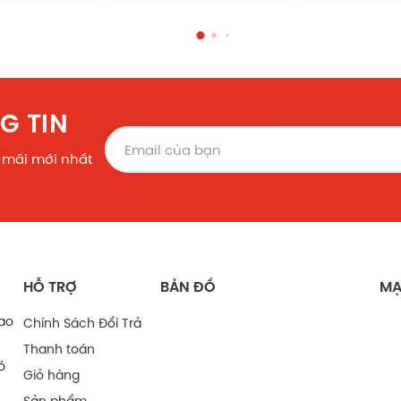
3 – 5kg
Màu sắc đa dạng
(Nhận theo yêu cầu)
G TIN
RECOLOR
 mãi mới nhất
HỖ TRỢ
BẢN ĐỒ
MẠ
bao
Chính Sách Đổi Trả
Thanh toán
ó
Giỏ hàng
Sản phẩm