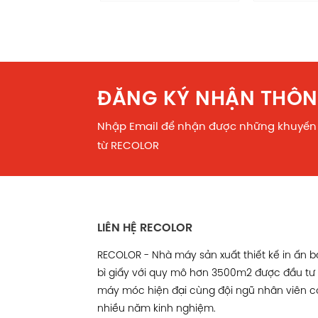
Chịu nặng
Màu sắc
ĐĂNG KÝ NHẬN THÔN
Thương hiệu
Nhập Email để nhận được những khuyến
từ RECOLOR
Cấu kiện sản phẩm
LIÊN HỆ RECOLOR
RECOLOR - Nhà máy sản xuất thiết kế in ấn 
bì giấy với quy mô hơn 3500m2 được đầu tư
máy móc hiện đại cùng đội ngũ nhân viên c
nhiều năm kinh nghiệm.