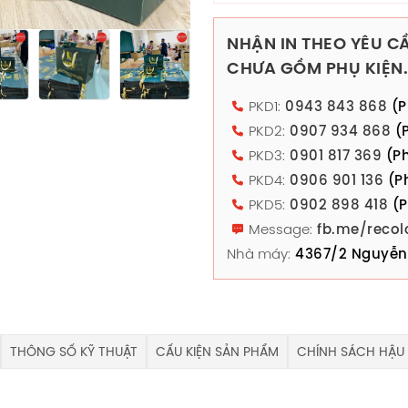
NHẬN IN THEO YÊU CẦ
CHƯA GỒM PHỤ KIỆN.
PKD1:
0943 843 868
(P
PKD2:
0907 934 868
(P
PKD3:
0901 817 369
(Ph
PKD4:
0906 901 136
(P
PKD5:
0902 898 418
(P
Message:
fb.me/recol
Nhà máy:
4367/2 Nguyễn 
THÔNG SỐ KỸ THUẬT
CẤU KIỆN SẢN PHẨM
CHÍNH SÁCH HẬU 