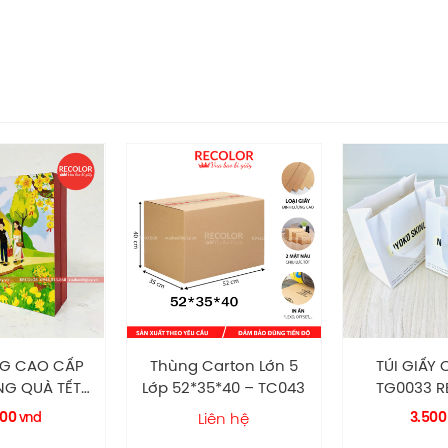
túi giấy HS183
Mô tả
HS183
Túi chữ nhật dọc
Quai
Quai ruy băng lụa
Túi
Giấy Ivory 210
rton Lớn 5
TÚI GIẤY CÓ QUAI
Thùng car
*40 – TC043
TG0033 RECOLOR
miến khô
20x10x15cm (DxRxC)
TCP
3.500
ên hệ
vnd
Liên
(Nhận theo yêu cầu)