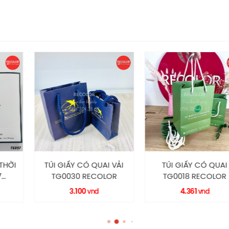
CÓ QUAI VẢI
TÚI GIẤY CÓ QUAI
TÚI GIẤY
 RECOLOR
TG0018 RECOLOR
TG0016 
00
4.361
4.39
vnd
vnd