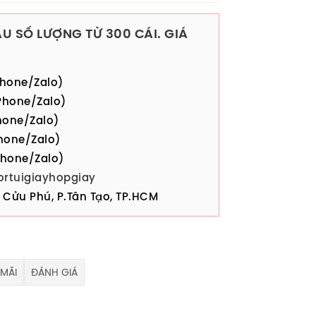
U SỐ LƯỢNG TỪ 300 CÁI. GIÁ
hone/Zalo)
hone/Zalo)
one/Zalo)
hone/Zalo)
hone/Zalo)
ortuigiayhopgiay
Cửu Phú, P.Tân Tạo, TP.HCM
MÃI
ĐÁNH GIÁ