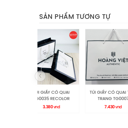
SẢN PHẨM TƯƠNG TỰ
IẤY CÓ QUAI
TÚI GIẤY CÓ QUAI THỜI
TÚI GIẤY 
35 RECOLOR
TRANG TG0007
TG0030
RECOLOR
3.380
7.430
3.1
vnd
vnd