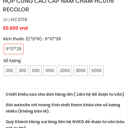
HỘP CỨNG CAO CẤP NAM CHÂM HC0116
RECOLOR
HC0116
SKU:
50.600
vnd
Kích thước (C*D*R)
: 9*37*28
9*37*28
Số lượng
200
300
500
1000
2000
3000
5000
Chiết khấu cao cho đơn hàng lớn ( Liên hệ để được tư vấn)
Giá website chỉ mang tính chất tham khảo cho số lượng
nhiều (không bán lẻ).
Quý Khách Hàng vui lòng liên hệ NVKD để được tư vấn báo