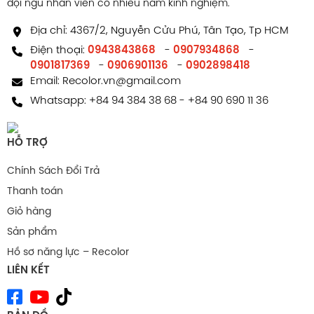
đội ngũ nhân viên có nhiều năm kinh nghiệm.
Địa chỉ: 4367/2, Nguyễn Cửu Phú, Tân Tạo, Tp HCM
Điện thoại:
0943843868
-
0907934868
-
0901817369
-
0906901136
-
0902898418
Email:
Recolor.vn@gmail.com
Whatsapp:
+84 94 384 38 68
-
+84 90 690 11 36
HỖ TRỢ
Chính Sách Đổi Trả
Thanh toán
Giỏ hàng
Sản phẩm
Hồ sơ năng lực – Recolor
LIÊN KẾT