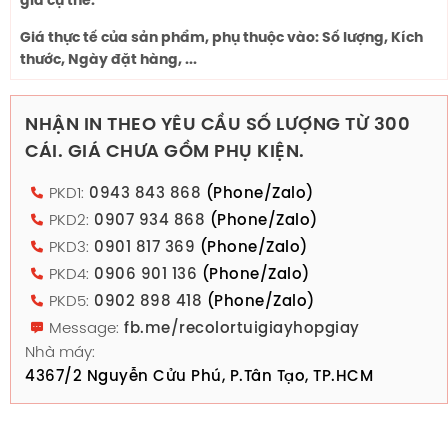
giá cụ thể.
Giá thực tế của sản phẩm, phụ thuộc vào: Số lượng, Kích
thước, Ngày đặt hàng, ...
NHẬN IN THEO YÊU CẦU SỐ LƯỢNG TỪ 300
CÁI. GIÁ CHƯA GỒM PHỤ KIỆN.
PKD1:
0943 843 868
(Phone/Zalo)
PKD2:
0907 934 868
(Phone/Zalo)
PKD3:
0901 817 369
(Phone/Zalo)
PKD4:
0906 901 136
(Phone/Zalo)
PKD5:
0902 898 418
(Phone/Zalo)
Message:
fb.me/recolortuigiayhopgiay
Nhà máy:
4367/2 Nguyễn Cửu Phú, P.Tân Tạo, TP.HCM