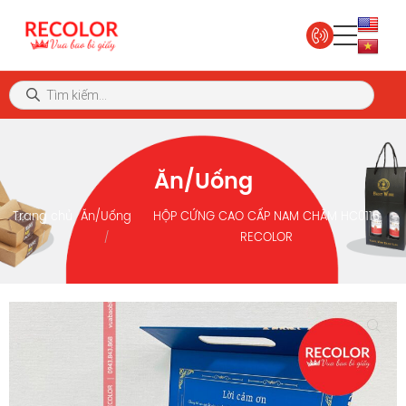
Ăn/Uống
Trang chủ
Ăn/Uống
HỘP CỨNG CAO CẤP NAM CHÂM HC0116
RECOLOR