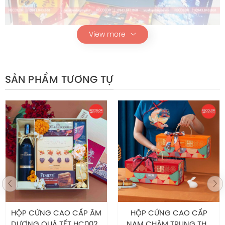
View more
Hộp cứng cao cấp đựng bánh trung thu
SẢN PHẨM TƯƠNG TỰ
Chính sách hậu mãi
Tự hào là nhà máy chuyên sản xuất – thiết kế in ấn bao
bì giấy với diện tích 2000m2 cùng nhiều năm kinh
nghiệm, trang thiết bị hiện đại, đội ngũ nhân sự chuyên
nghiệp, tay nghề cao và nhiệt huyết. RECOLOR đảm bảo
luôn cung cấp cho khách hàng các mẫu sản phẩm túi
giấy, hộp mềm…chất lượng nhất trên thị trường. Đến với
khách hàng sẽ nhận được nhiều ưu đãi bao
RECOLOR
HỘP CỨNG CAO CẤP
HỘP CỨNG CAO CẤP ÂM
NAM CHÂM TRUNG THU
DƯƠNG CÓ QUAI XÁCH
gồm: