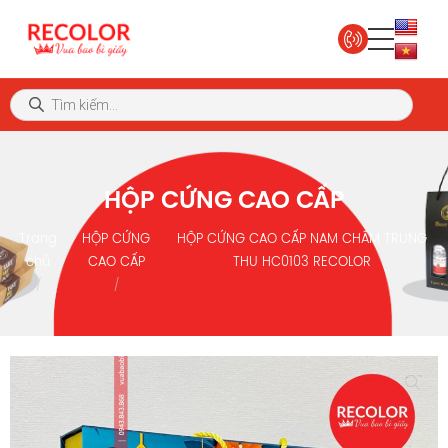
HỘP CỨNG CAO CẤP
Trang
HỘP CỨNG
HỘP CỨNG CAO CẤP NAM CHÂM TRUNG
chủ
CAO CẤP
THU HC0103 RECOLOR