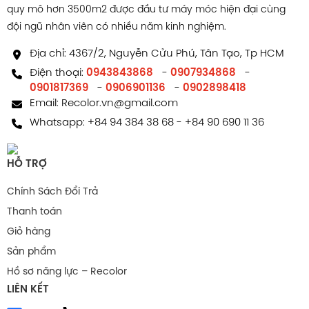
quy mô hơn 3500m2 được đầu tư máy móc hiện đại cùng
đội ngũ nhân viên có nhiều năm kinh nghiệm.
Địa chỉ: 4367/2, Nguyễn Cửu Phú, Tân Tạo, Tp HCM
Điện thoại:
0943843868
-
0907934868
-
0901817369
-
0906901136
-
0902898418
Email:
Recolor.vn@gmail.com
Whatsapp:
+84 94 384 38 68
-
+84 90 690 11 36
HỖ TRỢ
Chính Sách Đổi Trả
Thanh toán
Giỏ hàng
Sản phẩm
Hồ sơ năng lực – Recolor
LIÊN KẾT