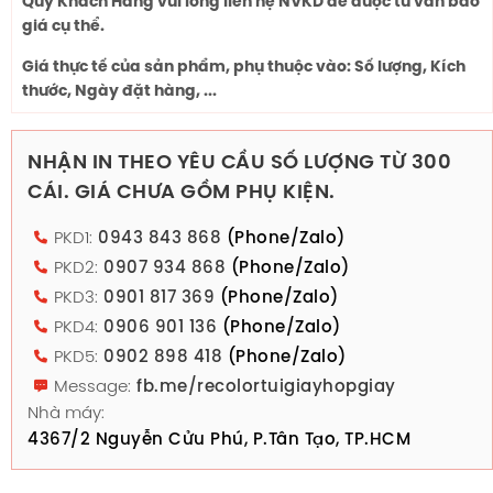
Quý Khách Hàng vui lòng liên hệ NVKD để được tư vấn báo
giá cụ thể.
Giá thực tế của sản phẩm, phụ thuộc vào: Số lượng, Kích
thước, Ngày đặt hàng, ...
NHẬN IN THEO YÊU CẦU SỐ LƯỢNG TỪ 300
CÁI. GIÁ CHƯA GỒM PHỤ KIỆN.
PKD1:
0943 843 868
(Phone/Zalo)
PKD2:
0907 934 868
(Phone/Zalo)
PKD3:
0901 817 369
(Phone/Zalo)
PKD4:
0906 901 136
(Phone/Zalo)
PKD5:
0902 898 418
(Phone/Zalo)
Message:
fb.me/recolortuigiayhopgiay
Nhà máy:
4367/2 Nguyễn Cửu Phú, P.Tân Tạo, TP.HCM