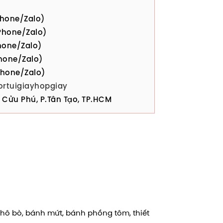
hone/Zalo)
hone/Zalo)
one/Zalo)
hone/Zalo)
hone/Zalo)
ortuigiayhopgiay
Cửu Phú, P.Tân Tạo, TP.HCM
hô bò, bánh mứt, bánh phồng tôm, thiết