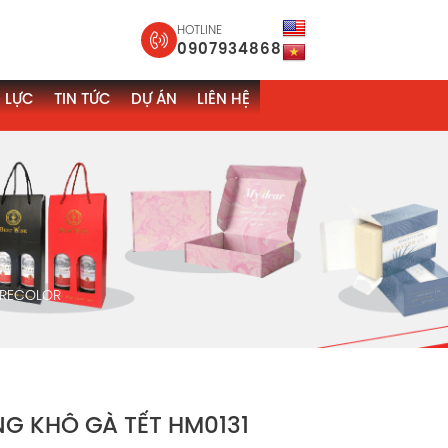
HOTLINE
0907934868
 LỰC
TIN TỨC
DỰ ÁN
LIÊN HỆ
 RECOLOR
G KHÔ GÀ TẾT HM0131