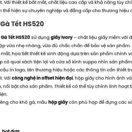
 Với thiết kế bắt mắt, chất liệu cao cấp và khả năng tùy ch
 thể hiện sự chuyên nghiệp và đẳng cấp cho thương hiệu 
 Gà Tết HS520
sử dụng
– chất liệu giấy mềm với đ
 Gà Tết HS520
giấy Ivory
hộp vừa nhẹ nhàng, vừa đủ chắc chắn để bảo vệ sản phẩm.
 mắt, họa tiết thiết kế sinh động dựa trên sản phẩm chính 
ộp có quai xách tiện lợi và cửa sổ kính suppo nhìn sản phẩm
ầu in logo, tên thương hiệu hoặc các thông tin cần thiết tr
t. Với
, hộp giấy cho hình ảnh và
công nghệ in offset hiện đại
, nổi bật cho sản phẩm. Thiết kế có thể tùy chỉnh linh hoạt
ện.
iêng cho khô gà, mẫu
còn phù hợp để đựng các s
hộp giấy
, hạt dưa