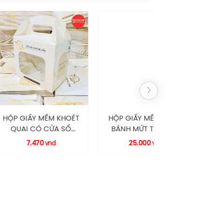
MỀM KHOÉT
HỘP GIẤY MỀM ĐỰNG
HỘP GIẤY M
 CỬA SỔ
BÁNH MỨT TẾT QUAI
GÀI CÓ CỬ
RECOLOR
XÁCH HM0123
HM0067 RE
0
25.000
5.370
vnd
vnd
vn
RECOLOR