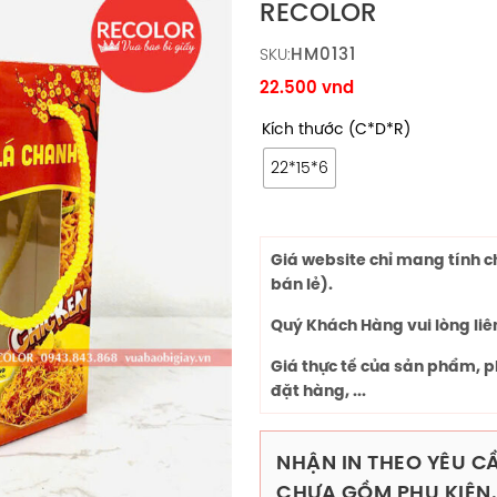
RECOLOR
HM0131
SKU:
22.500
vnd
Kích thước (C*D*R)
22*15*6
Giá website chỉ mang tính 
bán lẻ).
Quý Khách Hàng vui lòng liê
Giá thực tế của sản phẩm, p
đặt hàng, ...
NHẬN IN THEO YÊU CẦ
CHƯA GỒM PHỤ KIỆN.