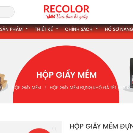
SẢN PHẨM
THIẾT KẾ
CHÍNH SÁCH
HỒ SƠ NĂNG
HỘP GIẤY MỀM
hủ
HỘP GIẤY MỀM
HỘP GIẤY MỀM ĐỰNG KHÔ GÀ TẾT HM0131
HỘP GIẤY MỀM ĐỰN