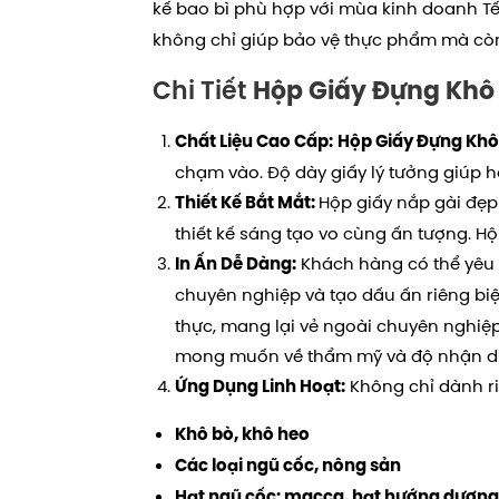
kế bao bì phù hợp với mùa kinh doanh Tết.
không chỉ giúp bảo vệ thực phẩm mà còn
Chi Tiết
Hộp Giấy Đựng Khô
Chất Liệu Cao Cấp:
Hộp Giấy Đựng Khô
chạm vào. Độ dày giấy lý tưởng giúp 
Hộp giấy nắp gài đẹp
Thiết Kế Bắt Mắt:
thiết kế sáng tạo vo cùng ấn tượng. H
Khách hàng có thể yêu c
In Ấn Dễ Dàng:
chuyên nghiệp và tạo dấu ấn riêng biệ
thực, mang lại vẻ ngoài chuyên nghiệp
mong muốn về thẩm mỹ và độ nhận di
Không chỉ dành r
Ứng Dụng Linh Hoạt:
Khô bò, khô heo
Các loại ngũ cốc, nông sản
Hạt ngũ cốc: macca, hạt hướng dương