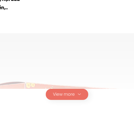
n,..
View more