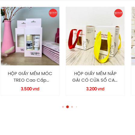
Y MỀM MÓC
HỘP GIẤY MỀM NẮP
HỘP GIẤY 
Cao Cấp
GÀI CÓ CỬA SỔ CAO
QUAI CÓ
 RECOLOR
CẤP HM0065
HM0044 
500
3.200
7.47
vnd
vnd
RECOLOR