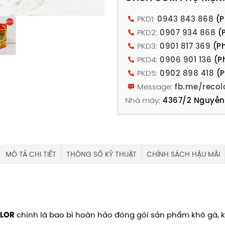
PKD1:
0943 843 868
(P
PKD2:
0907 934 868
(P
PKD3:
0901 817 369
(Ph
PKD4:
0906 901 136
(P
PKD5:
0902 898 418
(P
Message:
fb.me/recol
Nhà máy:
4367/2 Nguyễn 
MÔ TẢ CHI TIẾT
THÔNG SỐ KỸ THUẬT
CHÍNH SÁCH HẬU MÃI
chính là bao bì hoàn hảo đóng gói sản phẩm khô gà, k
LOR