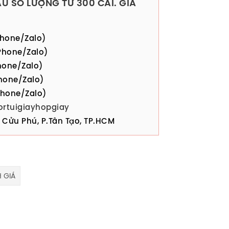
U SỐ LƯỢNG TỪ 300 CÁI. GIÁ
hone/Zalo)
hone/Zalo)
one/Zalo)
hone/Zalo)
hone/Zalo)
ortuigiayhopgiay
Cửu Phú, P.Tân Tạo, TP.HCM
 GIÁ