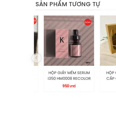
SẢN PHẨM TƯƠNG TỰ
IẤY MỀM NẮP
HỘP GIẤY MỀM SERUM
HỘP GIẤ
O CẤP HM0046
I350 HM0008 RECOLOR
CẤP CÓ 
ECOLOR
HM0048
.500
950
2.
vnd
vnd