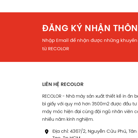
ĐĂNG KÝ NHẬN THÔN
Nhập Email để nhận được những khuyến
từ RECOLOR
LIÊN HỆ RECOLOR
RECOLOR - Nhà máy sản xuất thiết kế in ấn 
bì giấy với quy mô hơn 3500m2 được đầu tư
máy móc hiện đại cùng đội ngũ nhân viên c
nhiều năm kinh nghiệm.
Địa chỉ: 4367/2, Nguyễn Cửu Phú, Tân
Tạo, Tp HCM