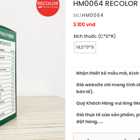
HM0064 RECOLOR
HM0064
SKU:
3.100
vnd
Kích thước (C*D*R)
14,5*9*9
Nhận thiết kế mẫu mã, kích 
Giá website chỉ mang tính 
bán lẻ).
Quý Khách Hàng vui lòng liê
Giá thực tế của sản phẩm, p
đặt hàng, ...