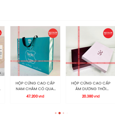
G CAO CẤP
HỘP CỨNG CAO CẤP
HỘP CỨNG
M CÓ QUAI
ÂM DƯƠNG THỜI
ÂM DƯƠNG 
 HC0191
TRANG HC0141
HC0072 
200
20.380
26.40
vnd
vnd
COLOR
RECOLOR