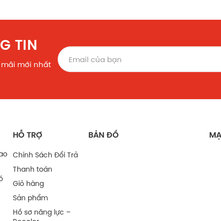
G TIN
 mãi mới nhất
HỖ TRỢ
BẢN ĐỒ
MẠ
bao
Chính Sách Đổi Trả
Thanh toán
ó
Giỏ hàng
Sản phẩm
Hồ sơ năng lực –