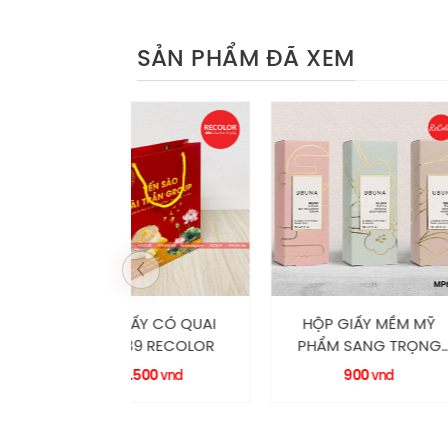
Cấu kiện sản phẩm
SẢN PHẨM ĐÃ XEM
IẤY CÓ QUAI
HỘP GIẤY MỀM MỸ
HỘP CỨN
39 RECOLOR
PHẨM SANG TRỌNG
NAM CHÂ
I350 HM0012 RECOLOR
XÁCH
.500
900
47.
vnd
vnd
RE