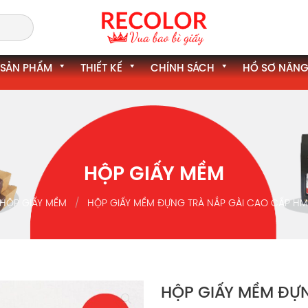
SẢN PHẨM
THIẾT KẾ
CHÍNH SÁCH
HỒ SƠ NĂNG
HỘP GIẤY MỀM
HỘP GIẤY MỀM
HỘP GIẤY MỀM ĐỰNG TRÀ NẮP GÀI CAO CẤP H
HỘP GIẤY MỀM ĐỰ