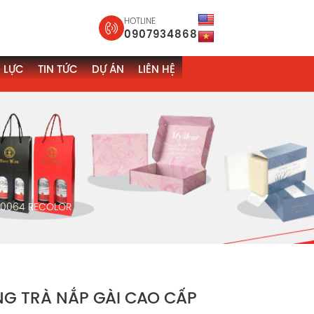
HOTLINE
0907934868
 LỰC
TIN TỨC
DỰ ÁN
LIÊN HỆ
M0064 RECOLOR
NG TRÀ NẮP GÀI CAO CẤP