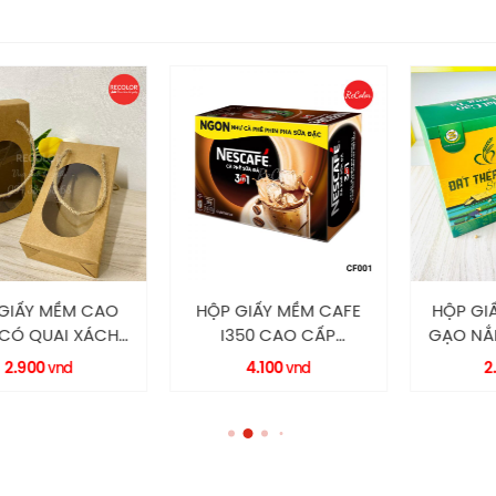
Y MỀM CAO
HỘP GIẤY MỀM CAFE
HỘP GIẤY 
QUAI XÁCH
I350 CAO CẤP
GẠO NẮP G
 RECOLOR
HM0003 RECOLOR
RECO
900
4.100
2.80
vnd
vnd
Hộp Giấy HS179