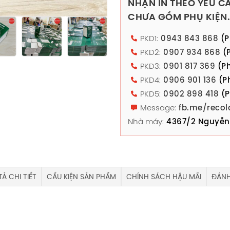
NHẬN IN THEO YÊU CẦ
CHƯA GỒM PHỤ KIỆN.
PKD1:
0943 843 868
(P
PKD2:
0907 934 868
(P
PKD3:
0901 817 369
(Ph
PKD4:
0906 901 136
(P
PKD5:
0902 898 418
(P
Message:
fb.me/recol
Nhà máy:
4367/2 Nguyễn 
Ả CHI TIẾT
CẤU KIỆN SẢN PHẨM
CHÍNH SÁCH HẬU MÃI
ĐÁNH