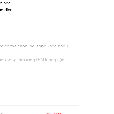
ơ học.
n diện.
 mà có thể chọn loại sóng khác nhau.
mà không làm tăng khối lượng vận
anh nghiệp, đồ gia dụng, sách vở, quần