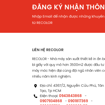
ĐĂNG KÝ NHẬN THÔN
Nhập Email để nhận được những khuyến
từ RECOLOR
LIÊN HỆ RECOLOR
RECOLOR - Nhà máy sản xuất thiết kế in ấn 
bì giấy với quy mô hơn 3500m2 được đầu tư
máy móc hiện đại cùng đội ngũ nhân viên c
nhiều năm kinh nghiệm.
Địa chỉ: 4367/2, Nguyễn Cửu Phú, Tân
Tạo, Tp HCM
Điện thoại:
0943843868
-
0907934868
-
0901817369
-