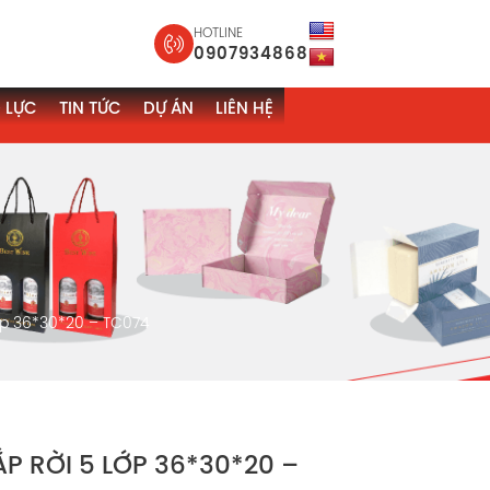
HOTLINE
0907934868
 LỰC
TIN TỨC
DỰ ÁN
LIÊN HỆ
ớp 36*30*20 – TC074
 RỜI 5 LỚP 36*30*20 –