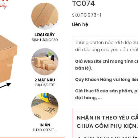
TC074
TC073-1
SKU:
Liên hệ
Thùng carton nắp rời 5 lớp
36
để đáp ứng các yêu cầu khắt k
Giá website chỉ mang tính 
bán lẻ).
Quý Khách Hàng vui lòng liê
Giá thực tế của sản phẩm, p
đặt hàng, ...
NHẬN IN THEO YÊU CẦ
CHƯA GỒM PHỤ KIỆN.