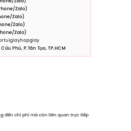
hone/Zalo)
hone/Zalo)
one/Zalo)
hone/Zalo)
hone/Zalo)
ortuigiayhopgiay
Cửu Phú, P.Tân Tạo, TP.HCM
g đến chi phí mà còn liên quan trực tiếp