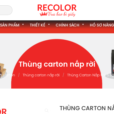
SẢN PHẨM
THIẾT KẾ
CHÍNH SÁCH
HỒ SƠ NĂNG
Thùng carton nắp rời
g Carton
Thùng carton nắp rời
Thùng Carton Nắp Rời 5 L
THÙNG CARTON NẮP