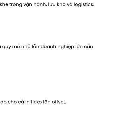
he trong vận hành, lưu kho và logistics.
cả quy mô nhỏ lẫn doanh nghiệp lớn cần
 cho cả in flexo lẫn offset.