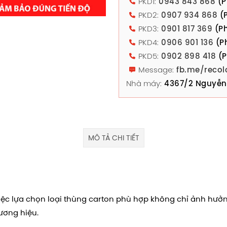
PKD1:
0943 843 868
(P
PKD2:
0907 934 868
(P
PKD3:
0901 817 369
(Ph
PKD4:
0906 901 136
(P
PKD5:
0902 898 418
(P
Message:
fb.me/recol
Nhà máy:
4367/2 Nguyễn 
MÔ TẢ CHI TIẾT
iệc lựa chọn loại thùng carton phù hợp không chỉ ảnh hưởn
ương hiệu.