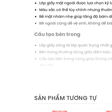
Lớp giấy mặt ngoài được lựa chọn kỹ 
Màu sắc có thể tùy chỉnh nhưng thường
Bề mặt nhám nhẹ giúp tăng độ bám dính
Bề ngoài cũng dễ vệ sinh, không dễ 
Cấu tạo bên trong
Lớp giấy sóng là lớp quan trọng nhất 
Bên trong thường dùng giấy đảm bảo đ
Cấu tạo bên trong cũng giúp thùng có
chuyển.
Tính ứng dụng thùng carton n
Trong đóng gói hàng hóa
SẢN PHẨM TƯƠNG TỰ
phù hợp để đóng gói đa 
Thùng carton
áo…