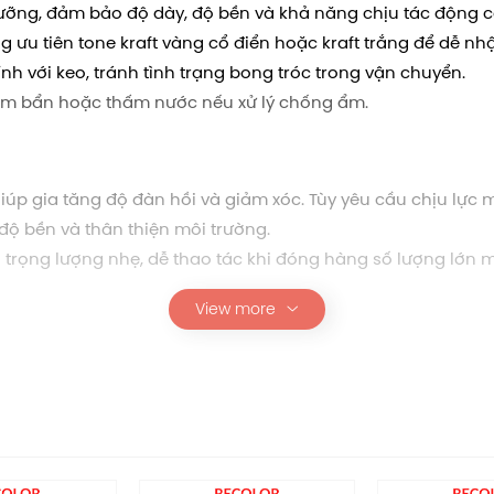
lưỡng, đảm bảo độ dày, độ bền và khả năng chịu tác động c
 ưu tiên tone kraft vàng cổ điển hoặc kraft trắng để dễ nhậ
 với keo, tránh tình trạng bong tróc trong vận chuyển.
bám bẩn hoặc thấm nước nếu xử lý chống ẩm.
giúp gia tăng độ đàn hồi và giảm xóc. Tùy yêu cầu chịu lực
ộ bền và thân thiện môi trường.
 trọng lượng nhẹ, dễ thao tác khi đóng hàng số lượng lớn 
View more
ắp rời 5 lớp
36*30*20
dạng sản phẩm như đồ nội thất nhỏ, phụ kiện, quà tặng do