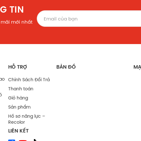
G TIN
 mãi mới nhất
HỖ TRỢ
BẢN ĐỒ
MẠ
bao
Chính Sách Đổi Trả
Thanh toán
ó
Giỏ hàng
Sản phẩm
Hồ sơ năng lực –
Recolor
LIÊN KẾT