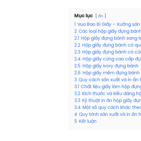
Mục lục
ẩn
1
Vua Bao Bì Giấy – Xưởng sản
2
Các loại hộp giấy đựng bánh
2.1
Hộp giấy đựng bánh sang t
2.2
Hộp giấy đựng bánh có qu
2.3
Hộp giấy đựng bánh có cử
2.4
Hộp giấy cứng cao cấp đ
2.5
Hộp giấy ivory đựng bánh
2.6
Hộp giấy mềm đựng bánh
3
Quy cách sản xuất và in ấn 
3.1
Chất liệu giấy làm hộp đự
3.2
Kích thước và kiểu dáng 
3.3
Kỹ thuật in ấn hộp giấy đ
3.4
Một số quy cách khác the
4
Quy trình sản xuất và in ấn 
5
Kết luận