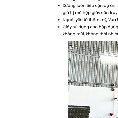
Xưởng luôn tiếp cận dự án 
giá trị mà hộp giấy cần truyề
Ngoài yếu tố thẩm mỹ, Vua B
Giấy sử dụng cho hộp đựng
không mùi, không thôi nhiễm