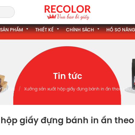
SẢN PHẨM
THIẾT KẾ
CHÍNH SÁCH
HỒ SƠ NĂNG
Tin tức
Tin tức
Xưởng sản xuất hộp giấy đựng bánh in ấn theo yêu 
hộp giấy đựng bánh in ấn theo