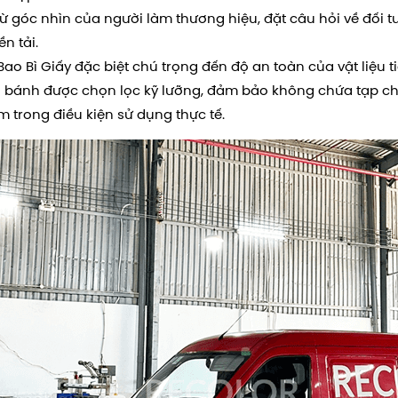
từ góc nhìn của người làm thương hiệu, đặt câu hỏi về đối
n tải.
ao Bì Giấy đặc biệt chú trọng đến độ an toàn của vật liệu ti
 bánh được chọn lọc kỹ lưỡng, đảm bảo không chứa tạp ch
 trong điều kiện sử dụng thực tế.