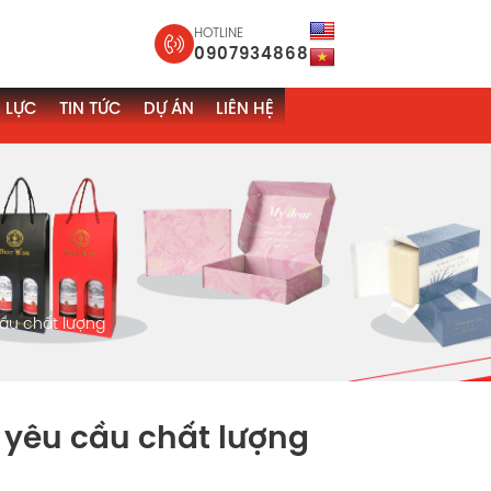
HOTLINE
0907934868
 LỰC
TIN TỨC
DỰ ÁN
LIÊN HỆ
cầu chất lượng
 yêu cầu chất lượng