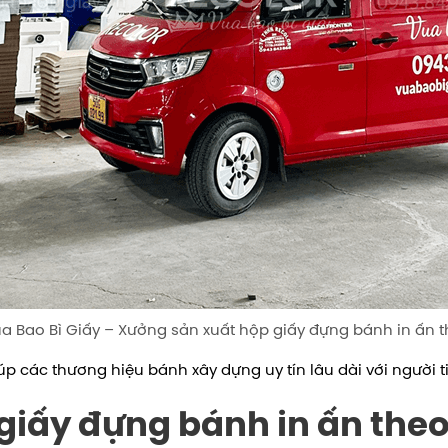
a Bao Bì Giấy – Xưởng sản xuất hộp giấy đựng bánh in ấn 
úp các thương hiệu bánh xây dựng uy tín lâu dài với người t
 giấy đựng bánh in ấn the