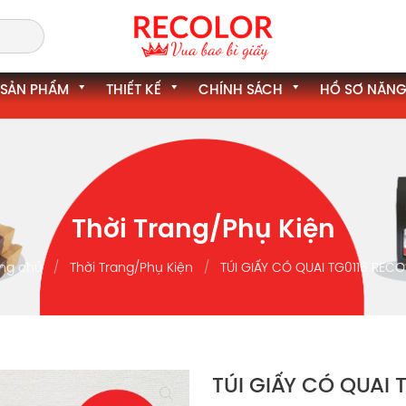
SẢN PHẨM
THIẾT KẾ
CHÍNH SÁCH
HỒ SƠ NĂNG
Thời Trang/Phụ Kiện
ng chủ
Thời Trang/Phụ Kiện
TÚI GIẤY CÓ QUAI TG0116 REC
TÚI GIẤY CÓ QUAI