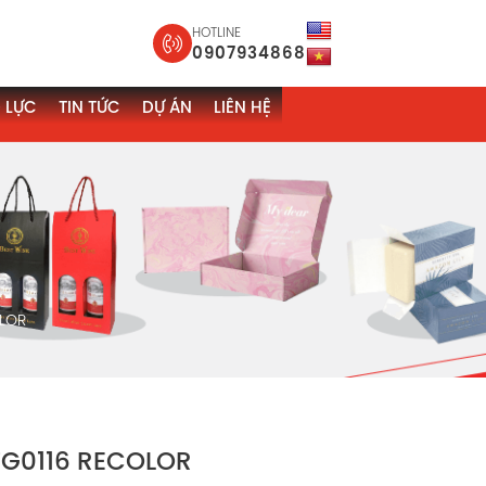
HOTLINE
0907934868
 LỰC
TIN TỨC
DỰ ÁN
LIÊN HỆ
OLOR
 TG0116 RECOLOR