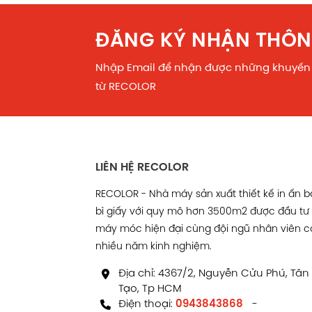
ĐĂNG KÝ NHẬN THÔN
Nhập Email để nhận được những khuyến
từ RECOLOR
LIÊN HỆ RECOLOR
RECOLOR - Nhà máy sản xuất thiết kế in ấn 
bì giấy với quy mô hơn 3500m2 được đầu tư
máy móc hiện đại cùng đội ngũ nhân viên c
nhiều năm kinh nghiệm.
Địa chỉ: 4367/2, Nguyễn Cửu Phú, Tân
Tạo, Tp HCM
Điện thoại:
0943843868
-