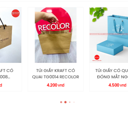
Y KRAFT CÓ
TÚI GIẤY CÓ QUAI VẢI
TÚI GIẤY 
014 RECOLOR
ĐÓNG MẮT NGỖNG
QUAI T
TG0022 RECOLOR
RECO
200
4.500
3.58
vnd
vnd
Túi giấy HS273