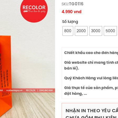
TG0116
SKU:
4.990
vnd
Số lượng
800
2000
3000
5000
Chiết khấu cao cho đơn hàng 
Giá website chỉ mang tính 
bán lẻ).
Quý Khách Hàng vui lòng liê
Giá thực tế của sản phẩm, p
đặt hàng, ...
NHẬN IN THEO YÊU CẦ
CHƯA GỒM PHỤ KIỆN.