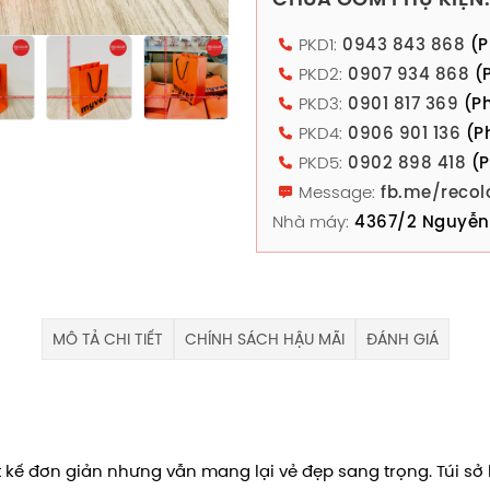
PKD1:
0943 843 868
(P
PKD2:
0907 934 868
(P
PKD3:
0901 817 369
(Ph
PKD4:
0906 901 136
(P
PKD5:
0902 898 418
(P
Message:
fb.me/recol
Nhà máy:
4367/2 Nguyễn 
MÔ TẢ CHI TIẾT
CHÍNH SÁCH HẬU MÃI
ĐÁNH GIÁ
 kế đơn giản nhưng vẫn mang lại vẻ đẹp sang trọng. Túi sở