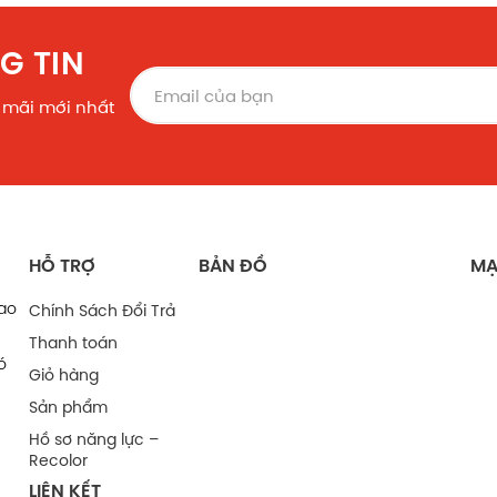
G TIN
 mãi mới nhất
HỖ TRỢ
BẢN ĐỒ
MẠ
bao
Chính Sách Đổi Trả
Thanh toán
ó
Giỏ hàng
Sản phẩm
Hồ sơ năng lực –
Recolor
LIÊN KẾT