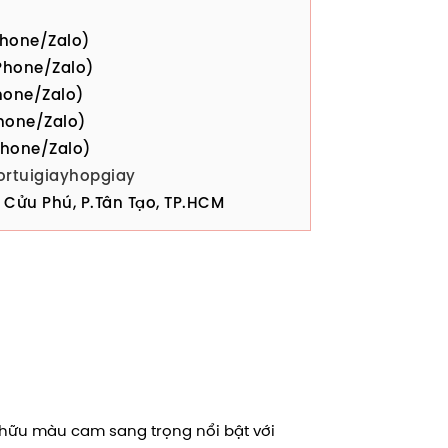
hone/Zalo)
hone/Zalo)
one/Zalo)
hone/Zalo)
hone/Zalo)
ortuigiayhopgiay
Cửu Phú, P.Tân Tạo, TP.HCM
 hữu màu cam sang trọng nổi bật với