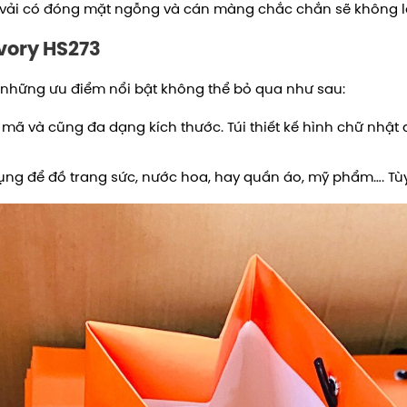
uai vải có đóng mặt ngỗng và cán màng chắc chắn sẽ không
Ivory HS273
những ưu điểm nổi bật không thể bỏ qua như sau:
u mã và cũng đa dạng kích thước. Túi thiết kế hình chữ nhậ
 dụng để đồ trang sức, nước hoa, hay quần áo, mỹ phẩm…. 