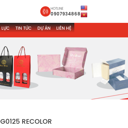
HOTLINE
0907934868
 LỰC
TIN TỨC
DỰ ÁN
LIÊN HỆ
 TG0125 RECOLOR