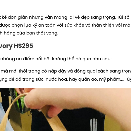
 kế đơn giản nhưng vẫn mang lại vẻ đẹp sang trọng. Túi sở
 được chọn lựa kỹ an toàn với sức khỏe và thân thiện với môi
 hàng của bạn thất vọng.
Ivory HS295
những ưu điểm nổi bật không thể bỏ qua như sau:
u mã mới thời trang có nắp đậy và đóng quai xách sang trọ
 dụng để đồ trang sức, nước hoa, hay quần áo, mỹ phẩm…. 