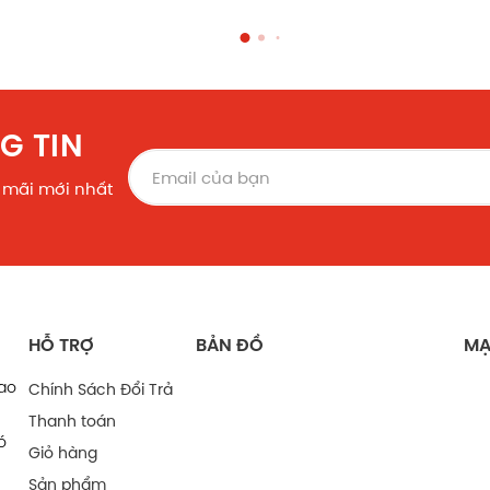
G TIN
 mãi mới nhất
HỖ TRỢ
BẢN ĐỒ
MẠ
bao
Chính Sách Đổi Trả
Thanh toán
ó
Giỏ hàng
Sản phẩm