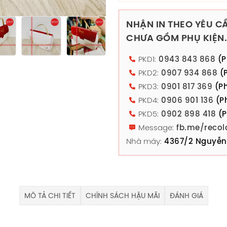
NHẬN IN THEO YÊU CẦ
CHƯA GỒM PHỤ KIỆN.
PKD1:
0943 843 868
(P
PKD2:
0907 934 868
(P
PKD3:
0901 817 369
(Ph
PKD4:
0906 901 136
(P
PKD5:
0902 898 418
(P
Message:
fb.me/recol
Nhà máy:
4367/2 Nguyễn 
MÔ TẢ CHI TIẾT
CHÍNH SÁCH HẬU MÃI
ĐÁNH GIÁ