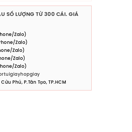
U SỐ LƯỢNG TỪ 300 CÁI. GIÁ
hone/Zalo)
hone/Zalo)
one/Zalo)
hone/Zalo)
hone/Zalo)
ortuigiayhopgiay
Cửu Phú, P.Tân Tạo, TP.HCM