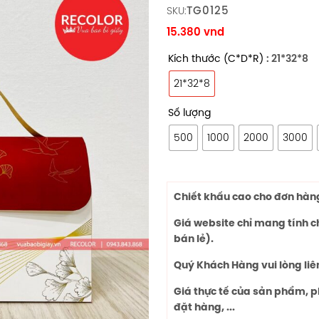
TG0125
SKU:
15.380
vnd
Kích thước (C*D*R)
: 21*32*8
21*32*8
Số lượng
500
1000
2000
3000
Chiết khấu cao cho đơn hàng 
Giá website chỉ mang tính 
bán lẻ).
Quý Khách Hàng vui lòng liê
Giá thực tế của sản phẩm, p
đặt hàng, ...