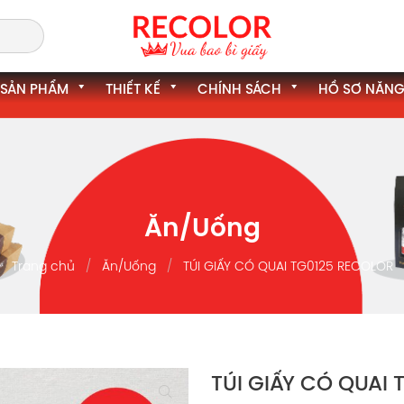
SẢN PHẨM
THIẾT KẾ
CHÍNH SÁCH
HỒ SƠ NĂNG
Ăn/Uống
Trang chủ
Ăn/Uống
TÚI GIẤY CÓ QUAI TG0125 RECOLOR
TÚI GIẤY CÓ QUAI