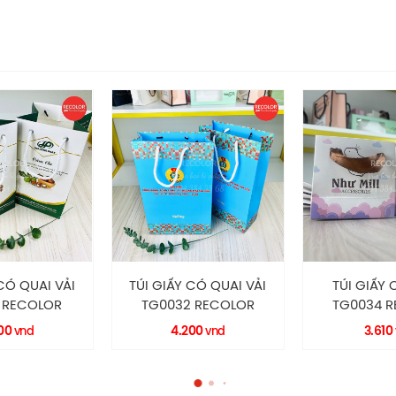
CÓ QUAI VẢI
TÚI GIẤY CÓ QUAI
TÚI GIẤY
 RECOLOR
TG0034 RECOLOR
TG0016 
200
3.610
4.39
vnd
vnd