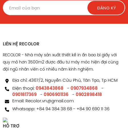
ĐĂNG KÝ
LIÊN HỆ RECOLOR
RECOLOR - Nhà máy sản xuất thiết kế in ấn bao bì giấy với
quy mô hơn 3500m2 được đầu tư máy móc hiện đại cùng
đội ngũ nhân viên có nhiều năm kinh nghiệm.
Địa chỉ: 4367/2, Nguyễn Cửu Phú, Tân Tạo, Tp HCM
Điện thoại:
0943843868
-
0907934868
-
0901817369
-
0906901136
-
0902898418
Email:
Recolor.vn@gmail.com
Whatsapp:
+84 94 384 38 68
-
+84 90 690 11 36
HỖ TRỢ