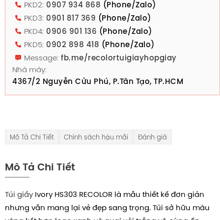
PKD2:
0907 934 868
(Phone/Zalo)
PKD3:
0901 817 369
(Phone/Zalo)
PKD4:
0906 901 136
(Phone/Zalo)
PKD5:
0902 898 418
(Phone/Zalo)
Message:
fb.me/recolortuigiayhopgiay
Nhà máy:
4367/2 Nguyễn Cửu Phú, P.Tân Tạo, TP.HCM
Mô Tả Chi Tiết
Chính sách hậu mãi
Đánh giá
Mô Tả Chi Tiết
Túi giấy
Ivory HS303 RECOLOR là mẫu thiết kế đơn giản
nhưng vẫn mang lại vẻ đẹp sang trọng. Túi sở hữu màu