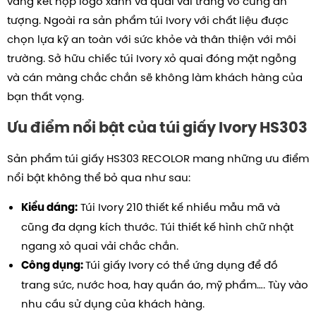
vàng kết hợp logo xanh và quai vải trắng vô cùng ấn
tượng. Ngoài ra sản phẩm túi Ivory với chất liệu được
chọn lựa kỹ an toàn với sức khỏe và thân thiện với môi
trường. Sở hữu chiếc túi Ivory xỏ quai đóng mặt ngỗng
và cán màng chắc chắn sẽ không làm khách hàng của
bạn thất vọng.
Ưu điểm nổi bật của túi giấy Ivory HS303
Sản phẩm túi giấy HS303 RECOLOR mang những ưu điểm
nổi bật không thể bỏ qua như sau:
Túi Ivory 210 thiết kế nhiều mẫu mã và
Kiểu dáng:
cũng đa dạng kích thước. Túi thiết kế hình chữ nhật
ngang xỏ quai vải chắc chắn.
Túi giấy Ivory có thể ứng dụng để đồ
Công dụng:
trang sức, nước hoa, hay quần áo, mỹ phẩm…. Tùy vào
nhu cầu sử dụng của khách hàng.