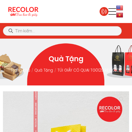
Quà Tặng
Trang chủ
Quà Tặng
TÚI GIẤY CÓ QUAI TG0129 RECOLOR