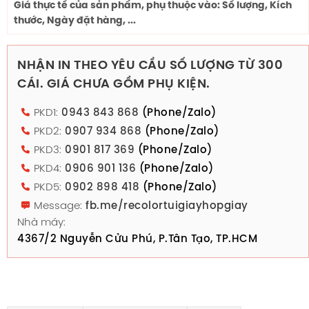
Giá thực tế của sản phẩm, phụ thuộc vào: Số lượng, Kích
thước, Ngày đặt hàng, ...
NHẬN IN THEO YÊU CẦU SỐ LƯỢNG TỪ 300
CÁI. GIÁ CHƯA GỒM PHỤ KIỆN.
PKD1:
0943 843 868
(Phone/Zalo)
PKD2:
0907 934 868
(Phone/Zalo)
PKD3:
0901 817 369
(Phone/Zalo)
PKD4:
0906 901 136
(Phone/Zalo)
PKD5:
0902 898 418
(Phone/Zalo)
Message:
fb.me/recolortuigiayhopgiay
Nhà máy:
4367/2 Nguyễn Cửu Phú, P.Tân Tạo, TP.HCM