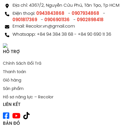
Địa chỉ: 4367/2, Nguyễn Cửu Phú, Tân Tạo, Tp HCM
Điện thoại:
0943843868
-
0907934868
-
0901817369
-
0906901136
-
0902898418
Email:
Recolor.vn@gmail.com
Whatsapp:
+84 94 384 38 68
-
+84 90 690 11 36
HỖ TRỢ
Chính Sách Đổi Trả
Thanh toán
Giỏ hàng
Sản phẩm
Hồ sơ năng lực – Recolor
LIÊN KẾT
BẢN ĐỒ