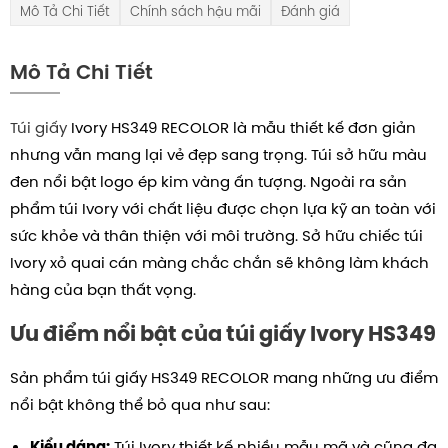
Mô Tả Chi Tiết
Chính sách hậu mãi
Đánh giá
Mô Tả Chi Tiết
Túi giấy
Ivory HS349 RECOLOR là mẫu thiết kế đơn giản
nhưng vẫn mang lại vẻ đẹp sang trọng. Túi sở hữu màu
đen nổi bật logo ép kim vàng ấn tượng. Ngoài ra sản
phẩm túi Ivory với chất liệu được chọn lựa kỹ an toàn với
sức khỏe và thân thiện với môi trường. Sở hữu chiếc túi
Ivory xỏ quai cán màng chắc chắn sẽ không làm khách
hàng của bạn thất vọng.
Ưu điểm nổi bật của túi giấy Ivory HS349
Sản phẩm túi giấy HS349 RECOLOR mang những ưu điểm
nổi bật không thể bỏ qua như sau:
Túi Ivory thiết kế nhiều mẫu mã và cũng đa
Kiểu dáng: