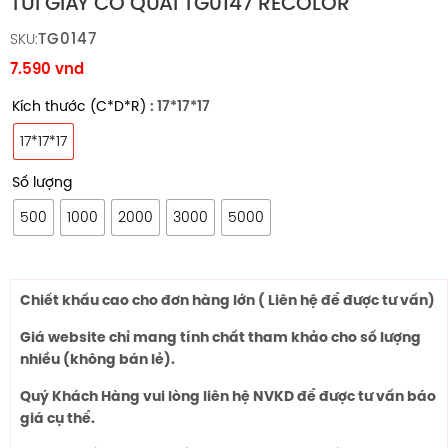
TÚI GIẤY CÓ QUAI TG0147 RECOLOR
TG0147
SKU:
7.590
vnd
Kích thước (C*D*R)
: 17*17*17
17*17*17
Số lượng
500
1000
2000
3000
5000
Chiết khấu cao cho đơn hàng lớn ( Liên hệ để được tư vấn)
Giá website chỉ mang tính chất tham khảo cho số lượng
nhiều (không bán lẻ).
Quý Khách Hàng vui lòng liên hệ NVKD để được tư vấn báo
giá cụ thể.