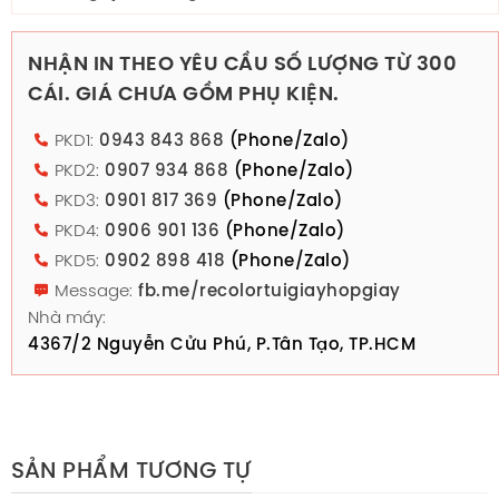
NHẬN IN THEO YÊU CẦU SỐ LƯỢNG TỪ 300
CÁI. GIÁ CHƯA GỒM PHỤ KIỆN.
PKD1:
0943 843 868
(Phone/Zalo)
PKD2:
0907 934 868
(Phone/Zalo)
PKD3:
0901 817 369
(Phone/Zalo)
PKD4:
0906 901 136
(Phone/Zalo)
PKD5:
0902 898 418
(Phone/Zalo)
Message:
fb.me/recolortuigiayhopgiay
Nhà máy:
4367/2 Nguyễn Cửu Phú, P.Tân Tạo, TP.HCM
SẢN PHẨM TƯƠNG TỰ