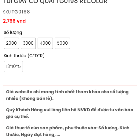
TÚI GIẤY CÓ QUAI TG0198 RECOLOR
TG0198
SKU:
2.766
vnd
Số lượng
2000
3000
4000
5000
Kích thước (C*D*R)
13*10*5
Giá website chỉ mang tính chất tham khảo cho số lượng
nhiều (không bán lẻ).
Quý Khách Hàng vui lòng liên hệ NVKD để được tư vấn báo
giá cụ thể.
Giá thực tế của sản phẩm, phụ thuộc vào: Số lượng, Kích
thước, Ngày đặt hàng, ...