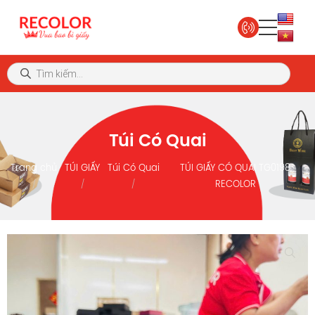
Túi Có Quai
Trang chủ
TÚI GIẤY
Túi Có Quai
TÚI GIẤY CÓ QUAI TG0198
RECOLOR