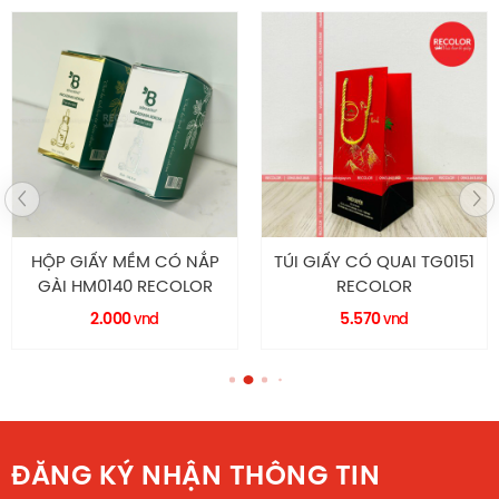
HỘP GIẤY MỀM CÓ NẮP
TÚI GIẤY CÓ QUAI TG0151
GÀI HM0140 RECOLOR
RECOLOR
2.000
5.570
vnd
vnd
ĐĂNG KÝ NHẬN THÔNG TIN