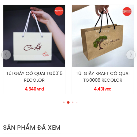
TÚI GIẤY CÓ QUAI TG0015
TÚI GIẤY KRAFT CÓ QUAI
RECOLOR
TG0008 RECOLOR
4.540
4.431
vnd
vnd
SẢN PHẨM ĐÃ XEM