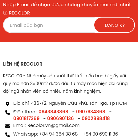
Nhập Email để nhận được những khuyến mãi mới nhất
từ RECOLOR
ĐĂNG KÝ
LIÊN HỆ RECOLOR
RECOLOR - Nhà máy sản xuất thiết kế in ấn bao bì giấy với
quy mô hơn 3500m2 được đầu tư máy móc hiện đại cùng
đội ngũ nhân viên có nhiều năm kinh nghiệm.
Địa chỉ: 4367/2, Nguyễn Cửu Phú, Tân Tạo, Tp HCM
Điện thoại:
0943843868
-
0907934868
-
0901817369
-
0906901136
-
0902898418
Email:
Recolor.vn@gmail.com
Whatsapp:
+84 94 384 38 68
-
+84 90 690 11 36