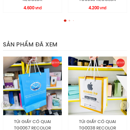
HM0016 RECOLOR
4.200
2.000
vnd
vnd
MIỄN PHÍ tư vấn
THIẾT KẾ theo yêu cầu
FREESHIP khu vực Thành phố Hồ Chí Minh
CHIẾT KHẤU CAO cho đơn hàng số lượng lớn
SẢN PHẨM ĐÃ XEM
Nếu bạn đang cần tìm đơn vị sản xuất, in ấn bao bì giấy
thì liên hệ ngay RECOLOR để được tư vấn chi tiết, báo giá
hợp lý và nhận thêm nhiều ưu đãi.
Facebook comments
TÚI GIẤY CÓ QUAI
HỘP CARTON SÓNG NẮP
TG0038 RECOLOR
GÀI CÓ CỬA SỔ