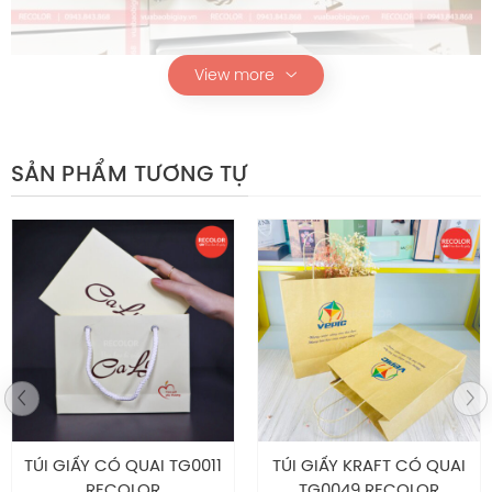
View more
Hộp âm dương HS257
SẢN PHẨM TƯƠNG TỰ
Chính sách hậu mãi
Tự hào là nhà máy chuyên sản xuất – thiết kế in ấn bao
bì giấy với diện tích 2000m2 cùng nhiều năm kinh
nghiệm, trang thiết bị hiện đại, đội ngũ nhân sự chuyên
nghiệp, tay nghề cao và nhiệt huyết. RECOLOR đảm bảo
luôn cung cấp cho khách hàng các mẫu sản phẩm túi
giấy, hộp mềm…chất lượng nhất trên thị trường. Đến với
RECOLOR
khách hàng sẽ nhận được nhiều ưu đãi bao
TÚI GIẤY KRAFT CÓ QUAI
HỘP GIẤY MỀM KRAFT
gồm:
TG0049 RECOLOR
DÂY CHUYỀN K320