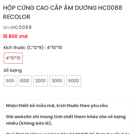
HỘP CỨNG CAO CẤP ÂM DƯƠNG HC0088
RECOLOR
HC0088
SKU:
10.800
vnd
Kích thước (C*D*R)
: 4*10*10
4*10*10
Số lượng
500
1000
2000
3000
5000
Nhận thiết kế mẫu mã, kích thước theo yêu cầu
Giá website chỉ mang tính chất tham khảo cho số lượng
nhiều (không bán lẻ).