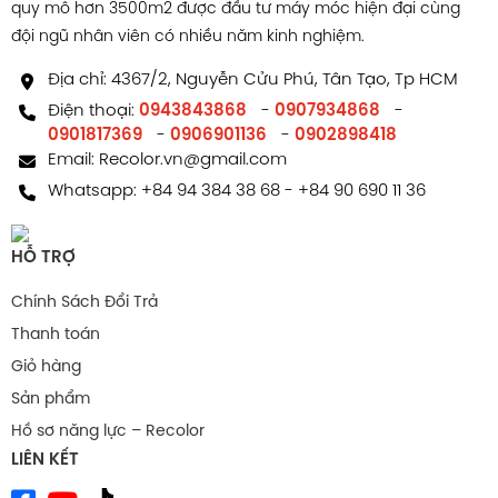
quy mô hơn 3500m2 được đầu tư máy móc hiện đại cùng
đội ngũ nhân viên có nhiều năm kinh nghiệm.
Địa chỉ: 4367/2, Nguyễn Cửu Phú, Tân Tạo, Tp HCM
Điện thoại:
0943843868
-
0907934868
-
0901817369
-
0906901136
-
0902898418
Email:
Recolor.vn@gmail.com
Whatsapp:
+84 94 384 38 68
-
+84 90 690 11 36
HỖ TRỢ
Chính Sách Đổi Trả
Thanh toán
Giỏ hàng
Sản phẩm
Hồ sơ năng lực – Recolor
LIÊN KẾT