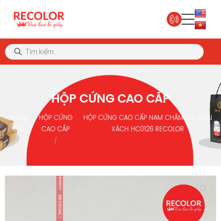
HỘP CỨNG CAO CẤP
Trang
HỘP CỨNG
HỘP CỨNG CAO CẤP NAM CHÂM CÓ QUAI
chủ
CAO CẤP
XÁCH HC0126 RECOLOR