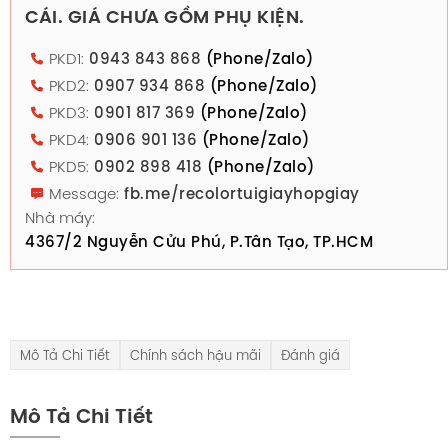
CÁI. GIÁ CHƯA GỒM PHỤ KIỆN.
PKD1:
0943 843 868
(Phone/Zalo)
PKD2:
0907 934 868
(Phone/Zalo)
PKD3:
0901 817 369
(Phone/Zalo)
PKD4:
0906 901 136
(Phone/Zalo)
PKD5:
0902 898 418
(Phone/Zalo)
Message:
fb.me/recolortuigiayhopgiay
Nhà máy:
4367/2 Nguyễn Cửu Phú, P.Tân Tạo, TP.HCM
Mô Tả Chi Tiết
Chính sách hậu mãi
Đánh giá
Mô Tả Chi Tiết