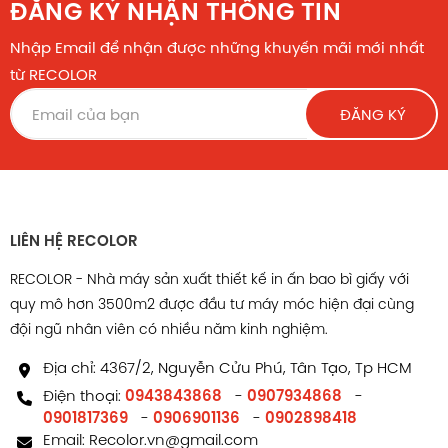
ĐĂNG KÝ NHẬN THÔNG TIN
Nhập Email để nhận được những khuyến mãi mới nhất
từ RECOLOR
ĐĂNG KÝ
LIÊN HỆ RECOLOR
RECOLOR - Nhà máy sản xuất thiết kế in ấn bao bì giấy với
quy mô hơn 3500m2 được đầu tư máy móc hiện đại cùng
đội ngũ nhân viên có nhiều năm kinh nghiệm.
Địa chỉ: 4367/2, Nguyễn Cửu Phú, Tân Tạo, Tp HCM
Điện thoại:
0943843868
-
0907934868
-
0901817369
-
0906901136
-
0902898418
Email:
Recolor.vn@gmail.com