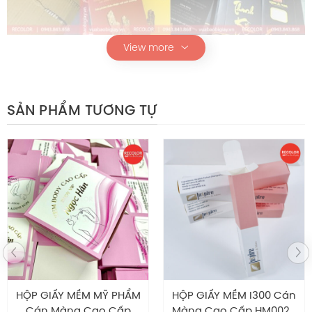
View more
SẢN PHẨM TƯƠNG TỰ
Hộp giấy HS288
Chính sách hậu mãi
Tự hào là nhà máy chuyên sản xuất – thiết kế in ấn bao
bì giấy với diện tích 2000m2 cùng nhiều năm kinh
nghiệm, trang thiết bị hiện đại, đội ngũ nhân sự chuyên
nghiệp, tay nghề cao và nhiệt huyết. RECOLOR đảm bảo
luôn cung cấp cho khách hàng các mẫu sản phẩm túi
giấy, hộp mềm…chất lượng nhất trên thị trường. Đến với
HỘP GIẤY MỀM MỸ PHẨM
HỘP GIẤY MỀM I300 Cán
RECOLOR
khách hàng sẽ nhận được nhiều ưu đãi bao
Cán Màng Cao Cấp
Màng Cao Cấp HM0023