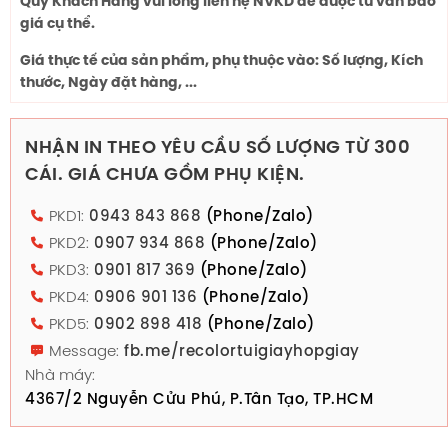
Quý Khách Hàng vui lòng liên hệ NVKD để được tư vấn báo
giá cụ thể.
Giá thực tế của sản phẩm, phụ thuộc vào: Số lượng, Kích
thước, Ngày đặt hàng, ...
NHẬN IN THEO YÊU CẦU SỐ LƯỢNG TỪ 300
CÁI. GIÁ CHƯA GỒM PHỤ KIỆN.
PKD1:
0943 843 868
(Phone/Zalo)
PKD2:
0907 934 868
(Phone/Zalo)
PKD3:
0901 817 369
(Phone/Zalo)
PKD4:
0906 901 136
(Phone/Zalo)
PKD5:
0902 898 418
(Phone/Zalo)
Message:
fb.me/recolortuigiayhopgiay
Nhà máy:
4367/2 Nguyễn Cửu Phú, P.Tân Tạo, TP.HCM