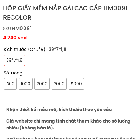
HỘP GIẤY MỀM NẮP GÀI CAO CẤP HM0091
RECOLOR
HM0091
SKU:
4.240
vnd
Kích thước (C*D*R)
: 39*7*1,8
39*7*1,8
Số lượng
500
1000
2000
3000
5000
Nhận thiết kế mẫu mã, kích thước theo yêu cầu
Giá website chỉ mang tính chất tham khảo cho số lượng
nhiều (không bán lẻ).