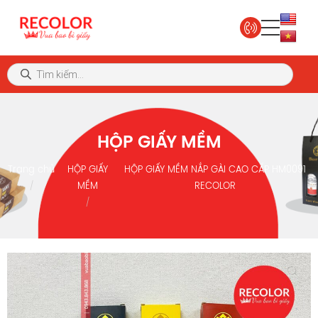
HỘP GIẤY MỀM
Trang chủ
HỘP GIẤY
HỘP GIẤY MỀM NẮP GÀI CAO CẤP HM0091
MỀM
RECOLOR