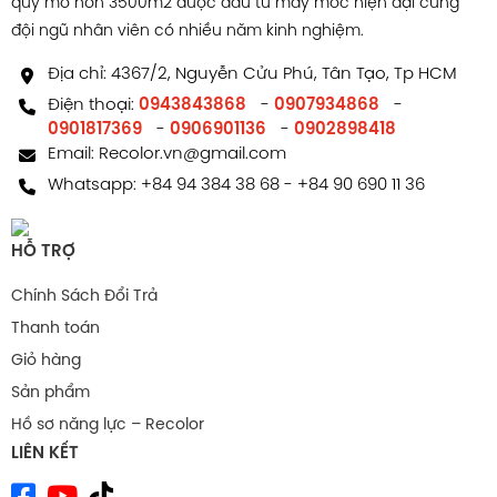
quy mô hơn 3500m2 được đầu tư máy móc hiện đại cùng
đội ngũ nhân viên có nhiều năm kinh nghiệm.
Địa chỉ: 4367/2, Nguyễn Cửu Phú, Tân Tạo, Tp HCM
Điện thoại:
0943843868
-
0907934868
-
0901817369
-
0906901136
-
0902898418
Email:
Recolor.vn@gmail.com
Whatsapp:
+84 94 384 38 68
-
+84 90 690 11 36
HỖ TRỢ
Chính Sách Đổi Trả
Thanh toán
Giỏ hàng
Sản phẩm
Hồ sơ năng lực – Recolor
LIÊN KẾT