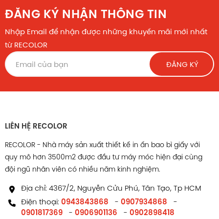
ĐĂNG KÝ NHẬN THÔNG TIN
Nhập Email để nhận được những khuyến mãi mới nhất
từ RECOLOR
ĐĂNG KÝ
LIÊN HỆ RECOLOR
RECOLOR - Nhà máy sản xuất thiết kế in ấn bao bì giấy với
quy mô hơn 3500m2 được đầu tư máy móc hiện đại cùng
đội ngũ nhân viên có nhiều năm kinh nghiệm.
Địa chỉ: 4367/2, Nguyễn Cửu Phú, Tân Tạo, Tp HCM
Điện thoại:
0943843868
-
0907934868
-
0901817369
-
0906901136
-
0902898418