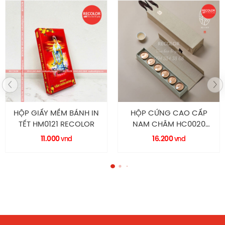
HỘP GIẤY MỀM BÁNH IN
HỘP CỨNG CAO CẤP
TẾT HM0121 RECOLOR
NAM CHÂM HC0020
RECOLOR
11.000
16.200
vnd
vnd