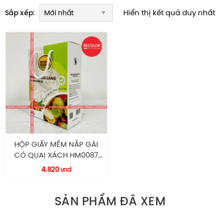
Hiển thị kết quả duy nhất
Sắp xếp:
HỘP GIẤY MỀM NẮP GÀI
CÓ QUAI XÁCH HM0087
RECOLOR
4.820
vnd
SẢN PHẨM ĐÃ XEM