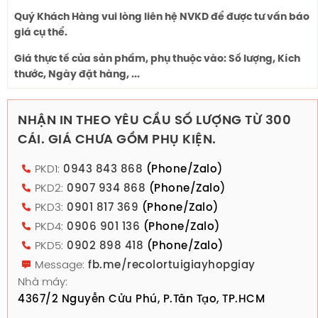
Quý Khách Hàng vui lòng liên hệ NVKD để được tư vấn báo
giá cụ thể.
Giá thực tế của sản phẩm, phụ thuộc vào: Số lượng, Kích
thước, Ngày đặt hàng, ...
NHẬN IN THEO YÊU CẦU SỐ LƯỢNG TỪ 300
CÁI. GIÁ CHƯA GỒM PHỤ KIỆN.
PKD1:
0943 843 868
(Phone/Zalo)
PKD2:
0907 934 868
(Phone/Zalo)
PKD3:
0901 817 369
(Phone/Zalo)
PKD4:
0906 901 136
(Phone/Zalo)
PKD5:
0902 898 418
(Phone/Zalo)
Message:
fb.me/recolortuigiayhopgiay
Nhà máy:
4367/2 Nguyễn Cửu Phú, P.Tân Tạo, TP.HCM