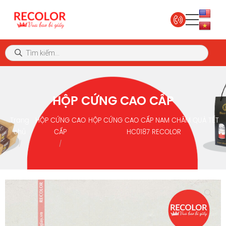
HỘP CỨNG CAO CẤP
Trang
HỘP CỨNG CAO
HỘP CỨNG CAO CẤP NAM CHÂM QUÀ TẾT
chủ
CẤP
HC0187 RECOLOR