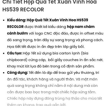
Chi Tiết Hộp Quà Tết Xuân Vinh Hoa
HS539 RECOLOR
Kiểu dáng: Hộp Quà Tết Xuân Vinh Hoa HS539
được thiết kế kiểu dáng
RECOLOR
hộp nam châm
với logo CNC độc đáo, được in offset màu
cánh bướm
đỏ sang trọng, tràn đầy sự sang trọng và phong cách.
Họa tiết tết được in ấn đẹp trên lớp giấy bồi.
Hộp Tết sử dụng bìa carton lạnh (bìa
Cấu tạo:
chipboard) cứng cáp, bồi giấy couches in ấn sắc nét.
Khay mút lót lụa đỏ bên trong cố định sản phẩm.
Tết đến là dịp để trao gửi yêu thương, tri
Công dụng:
ân đối tác, khách hàng và người thân. Và một món
quà sang trọng không chỉ nằm ở nội dung mà còn
cần được bao bọc trong một chiếc hộp xứng tầm.
Chiếc hộp này đựng đông trùng hạ thảo cho mùa tết
thêm an khang, trao quà gắn kết.