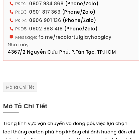
PKD2:
0907 934 868
(Phone/Zalo)
PKD3:
0901 817 369
(Phone/Zalo)
PKD4:
0906 901 136
(Phone/Zalo)
PKD5:
0902 898 418
(Phone/Zalo)
Message:
fb.me/recolortuigiayhopgiay
Nhà máy:
4367/2 Nguyễn Cửu Phú, P.Tân Tạo, TP.HCM
Mô Tả Chi Tiết
Mô Tả Chi Tiết
Trong lĩnh vực vận chuyển và đóng gói, việc lựa chọn
loại thùng carton phù hợp không chỉ ảnh hưởng đến chi