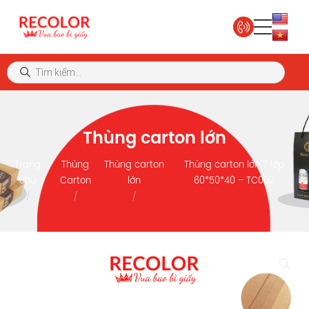
Thùng carton lớn
Trang
Thùng
Thùng carton
Thùng carton lớn 7 lớp
chủ
Carton
lớn
60*50*40 – TC062