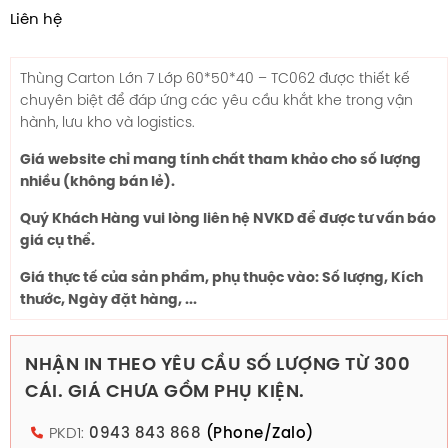
Liên hệ
Thùng Carton Lớn 7 Lớp 60*50*40 – TC062 được thiết kế
chuyên biệt để đáp ứng các yêu cầu khắt khe trong vận
hành, lưu kho và logistics.
Giá website chỉ mang tính chất tham khảo cho số lượng
nhiều (không bán lẻ).
Quý Khách Hàng vui lòng liên hệ NVKD để được tư vấn báo
giá cụ thể.
Giá thực tế của sản phẩm, phụ thuộc vào: Số lượng, Kích
thước, Ngày đặt hàng, ...
NHẬN IN THEO YÊU CẦU SỐ LƯỢNG TỪ 300
CÁI. GIÁ CHƯA GỒM PHỤ KIỆN.
PKD1:
0943 843 868
(Phone/Zalo)