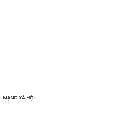
cao, không chỉ đáp ứng chính xác từng yêu cầu kỹ thuật
mà còn đồng hành cùng doanh nghiệp trong suốt quá
trình phát triển thương hiệu.
MẠNG XÃ HỘI