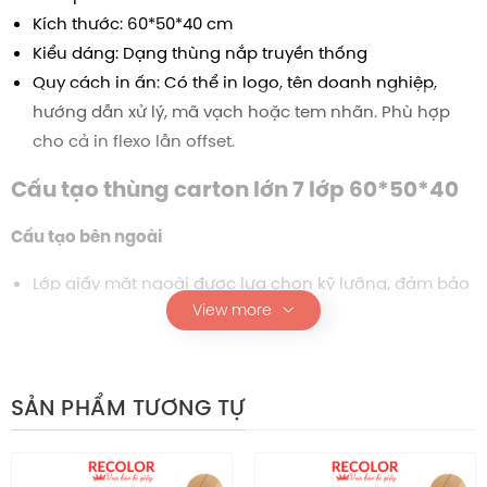
Kích thước:
60*50*40
cm
Kiểu dáng: Dạng thùng nắp truyền thống
Quy cách in ấn: Có thể in logo, tên doanh nghiệp,
hướng dẫn xử lý, mã vạch hoặc tem nhãn. Phù hợp
cho cả in flexo lẫn offset.
Cấu tạo
thùng carton lớn 7 lớp
60*50*40
Cấu tạo bên ngoài
Lớp giấy mặt ngoài được lựa chọn kỹ lưỡng, đảm bảo
View more
độ dày, độ bền và khả năng chịu tác động cơ học.
Màu sắc có thể tùy chỉnh nhưng thường ưu tiên tone
kraft vàng cổ điển hoặc kraft trắng để dễ nhận diện.
Bề mặt nhám nhẹ giúp tăng độ bám dính với keo,
SẢN PHẨM TƯƠNG TỰ
tránh tình trạng bong tróc trong vận chuyển.
Bề ngoài cũng dễ vệ sinh, không dễ bám bẩn hoặc