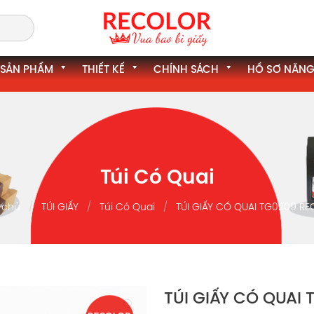
SẢN PHẨM
THIẾT KẾ
CHÍNH SÁCH
HỒ SƠ NĂNG
Túi Có Quai
 chủ
TÚI GIẤY
Túi Có Quai
TÚI GIẤY CÓ QUAI TG0209 R
TÚI GIẤY CÓ QUAI