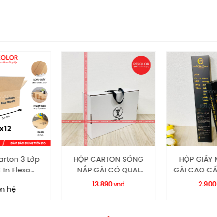
chống rách, không gây đau tay khi cầm nặng.
rton 3 Lớp
HỘP CARTON SÓNG
HỘP GIẤY
 In Flexo
NẮP GÀI CÓ QUAI
GÀI CAO C
2 – TCP050
XÁCH HCS0013
RECO
13.890
2.90
vnd
ên hệ
RECOLOR