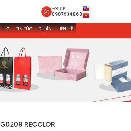
HOTLINE
0907934868
 LỰC
TIN TỨC
DỰ ÁN
LIÊN HỆ
ECOLOR
 TG0209 RECOLOR