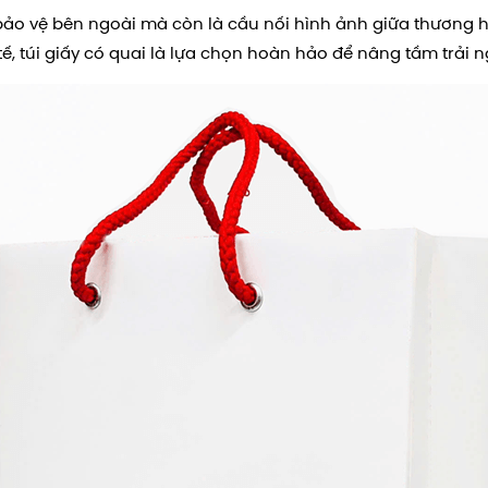
 bảo vệ bên ngoài mà còn là cầu nối hình ảnh giữa thương h
 tế, túi giấy có quai là lựa chọn hoàn hảo để nâng tầm trải