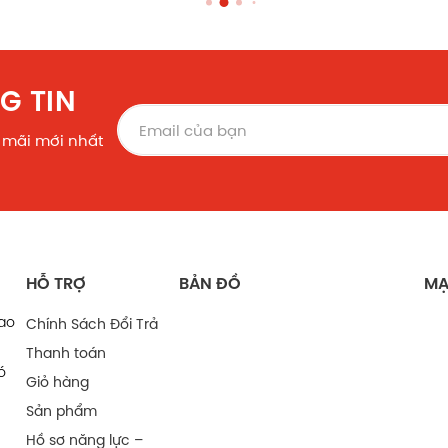
G TIN
 mãi mới nhất
HỖ TRỢ
BẢN ĐỒ
MẠ
bao
Chính Sách Đổi Trả
Thanh toán
ó
Giỏ hàng
Sản phẩm
Hồ sơ năng lực –