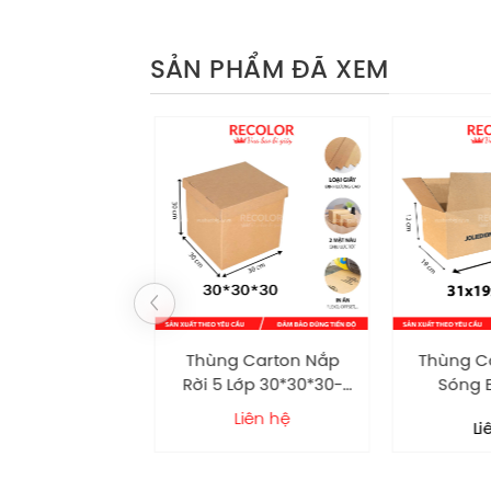
Quai túi là vải xoắn, độ đàn hồi tốt, 
SẢN PHẨM ĐÃ XEM
ỨNG CAO CẤP
Thùng Carton Nắp
Thùng Ca
ÂM QUÀ TẶNG
Rời 5 Lớp 30*30*30-
Sóng E
QUAI XÁCH
TC077
31*19*1
7.400
vnd
Liên hệ
Li
54 RECOLOR