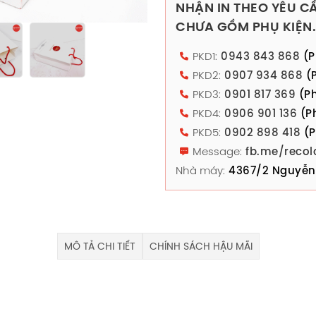
NHẬN IN THEO YÊU CẦ
CHƯA GỒM PHỤ KIỆN.
PKD1:
0943 843 868
(P
PKD2:
0907 934 868
(P
PKD3:
0901 817 369
(Ph
PKD4:
0906 901 136
(P
PKD5:
0902 898 418
(P
Message:
fb.me/recol
Nhà máy:
4367/2 Nguyễn 
MÔ TẢ CHI TIẾT
CHÍNH SÁCH HẬU MÃI