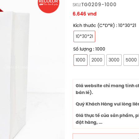
TG0209-1000
SKU:
6.646
vnd
Kích thước (C*D*R)
: 10*30*21
10*30*21
Số lượng
: 1000
1000
2000
3000
5000
Giá website chỉ mang tính 
bán lẻ).
Quý Khách Hàng vui lòng liê
Giá thực tế của sản phẩm, p
đặt hàng, ...