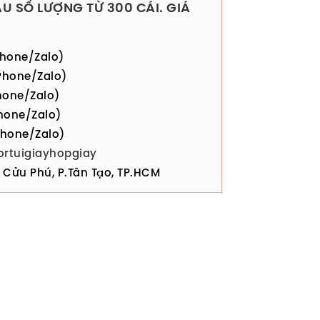
U SỐ LƯỢNG TỪ 300 CÁI. GIÁ
hone/Zalo)
hone/Zalo)
one/Zalo)
hone/Zalo)
hone/Zalo)
ortuigiayhopgiay
Cửu Phú, P.Tân Tạo, TP.HCM