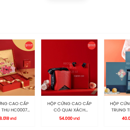
G CAO CẤP
HỘP CỨNG CAO CẤP
HỘP CỨNG
HU HC0007
CÓ QUAI XÁCH
TRUNG TH
COLOR
HC0042 RECOLOR
RECO
018
54.000
40.00
vnd
vnd