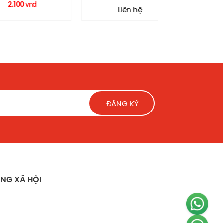
RECOLOR
TCP004
3.100
vnd
vn
Liên hệ
ĐĂNG KÝ
NG XÃ HỘI