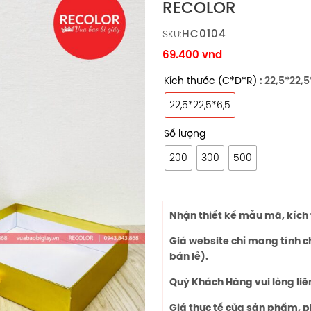
RECOLOR
HC0104
SKU:
69.400
vnd
Kích thước (C*D*R)
: 22,5*22,
22,5*22,5*6,5
Số lượng
200
300
500
Nhận thiết kế mẫu mã, kích 
Giá website chỉ mang tính 
bán lẻ).
Quý Khách Hàng vui lòng liê
Giá thực tế của sản phẩm, p