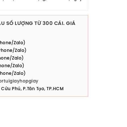
U SỐ LƯỢNG TỪ 300 CÁI. GIÁ
hone/Zalo)
hone/Zalo)
one/Zalo)
hone/Zalo)
hone/Zalo)
ortuigiayhopgiay
Cửu Phú, P.Tân Tạo, TP.HCM