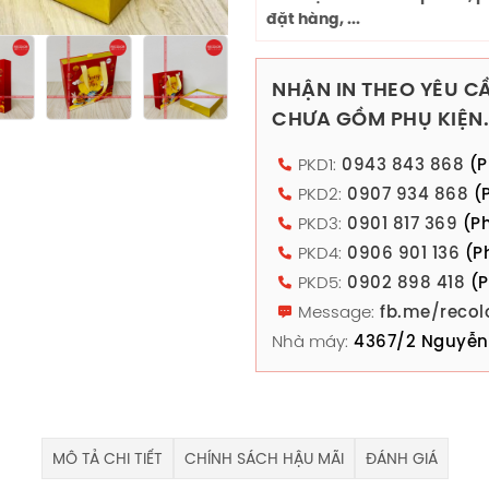
đặt hàng, ...
NHẬN IN THEO YÊU CẦ
CHƯA GỒM PHỤ KIỆN.
PKD1:
0943 843 868
(P
PKD2:
0907 934 868
(P
PKD3:
0901 817 369
(Ph
PKD4:
0906 901 136
(P
PKD5:
0902 898 418
(P
Message:
fb.me/recol
Nhà máy:
4367/2 Nguyễn 
MÔ TẢ CHI TIẾT
CHÍNH SÁCH HẬU MÃI
ĐÁNH GIÁ