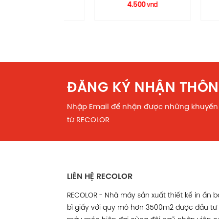
TG0022 RECOLOR
.590
4.500
27.
vnd
vnd
ưu đãi.
Facebook comments
ĐĂNG KÝ NHẬN THÔN
Nhập Email để nhận được những khuyến
từ RECOLOR
LIÊN HỆ RECOLOR
RECOLOR - Nhà máy sản xuất thiết kế in ấn 
bì giấy với quy mô hơn 3500m2 được đầu tư