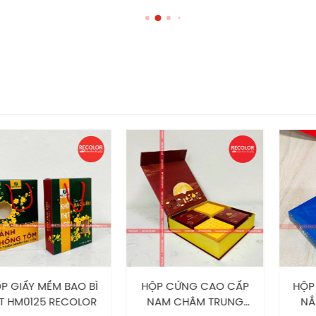
Hộp cứng cao cấp đựng bánh trung thu HS278
 kế in ấn bao bì giấy với diện tích 2000m2 cùng nhiều năm k
o và nhiệt huyết. RECOLOR đảm bảo luôn cung cấp cho khá
n với
khách hàng sẽ nhận được nhiều ưu đãi bao
RECOLOR
inh
g lớn
 MỀM BAO BÌ
HỘP CỨNG CAO CẤP
HỘP GIẤY 
25 RECOLOR
NAM CHÂM TRUNG
NẮP GÀI 
ấn bao bì giấy thì liên hệ ngay RECOLOR để được tư vấn chi 