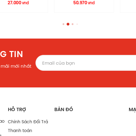
THU HC0099 RECOLOR
HM0071 
000
50.970
2.100
vnd
vnd
G TIN
 mãi mới nhất
HỖ TRỢ
BẢN ĐỒ
MẠ
bao
Chính Sách Đổi Trả
Thanh toán