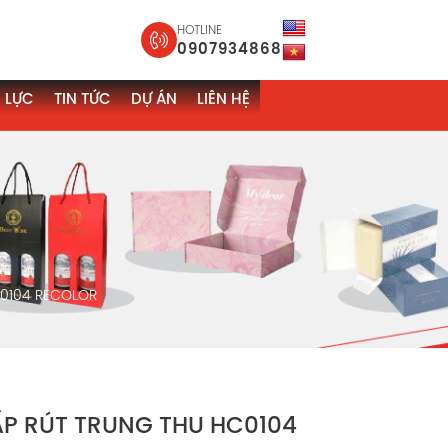
HOTLINE
0907934868
 LỰC
TIN TỨC
DỰ ÁN
LIÊN HỆ
0104 RECOLOR
P RÚT TRUNG THU HC0104