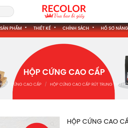
SẢN PHẨM
THIẾT KẾ
CHÍNH SÁCH
HỒ SƠ NĂNG
HỘP CỨNG CAO CẤP
HỘP CỨNG CAO CẤP
HỘP CỨNG CAO CẤP RÚT TRUNG THU HC
HỘP CỨNG CAO CẤ