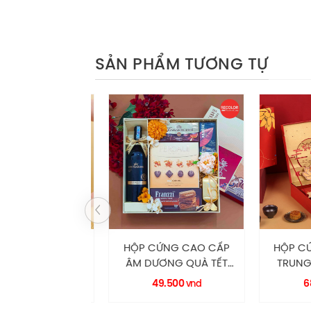
SẢN PHẨM TƯƠNG TỰ
ỨNG CAO CẤP
HỘP CỨNG CAO CẤP
HỘP CỨN
 THU CÓ QUAI
ÂM DƯƠNG QUÀ TẾT
TRUNG T
H HC0032
HC0027 RECOLOR
RE
9.000
49.500
68.
vnd
vnd
ECOLOR